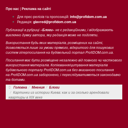
Про нас
|
Реклама на сайті
Для прес-релізів та пропозицій:
info@profidom.com.ua
Редакція:
glavred@profidom.com.ua
Публикації в рубриці «
» не є редакційними, і відображають
Блоги
виключно думку автора, яку редакція може не поділяти.
Використання будь-яких матеріалів, розміщених на сайті,
дозволяється лише за умови прямого, відкритого для пошукових
систем гіперпосилання на будівельний портал ProfiDOM.com.ua.
Посилання має бути розміщене незалежно від повного чи часткового
використання матеріалів. Копіювання/цитування матеріалів
будівельного порталу ProfiDOM.com.ua без вказаного посилання
на ProfiDOM.com.ua заборонено, і переслідуватиметься законодавчо
та ботами.
Головна
Мнения
Блоги
Картинки из истории Киева: как и за сколько арендовали
квартиры в ХІХ веке