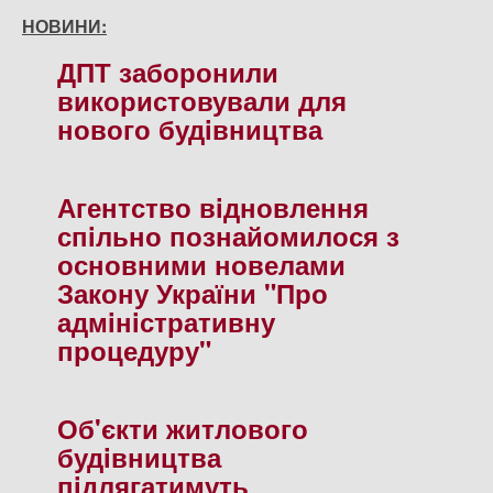
НОВИНИ:
ДПТ заборонили
використовували для
нового будiвництва
Агентство вiдновлення
спiльно познайомилося з
основними новелами
Закону України "Про
адмiнiстративну
процедуру"
Об'єкти житлового
будiвництва
пiдлягатимуть