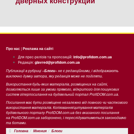
дверных конструкций
Про нас
|
Реклама на сайті
Для прес-релізів та пропозицій:
info@profidom.com.ua
Редакція:
glavred@profidom.com.ua
Публикації в рубриці «
» не є редакційними, і відображають
Блоги
виключно думку автора, яку редакція може не поділяти.
Використання будь-яких матеріалів, розміщених на сайті,
дозволяється лише за умови прямого, відкритого для пошукових
систем гіперпосилання на будівельний портал ProfiDOM.com.ua.
Посилання має бути розміщене незалежно від повного чи часткового
використання матеріалів. Копіювання/цитування матеріалів
будівельного порталу ProfiDOM.com.ua без вказаного посилання
на ProfiDOM.com.ua заборонено, і переслідуватиметься законодавчо
та ботами.
Головна
Мнения
Блоги