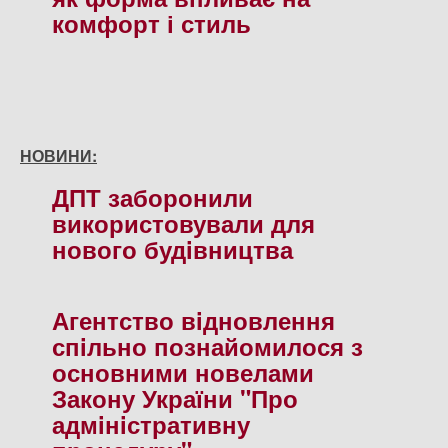
комфорт і стиль
НОВИНИ:
ДПТ заборонили
використовували для
нового будiвництва
Агентство вiдновлення
спiльно познайомилося з
основними новелами
Закону України "Про
адмiнiстративну