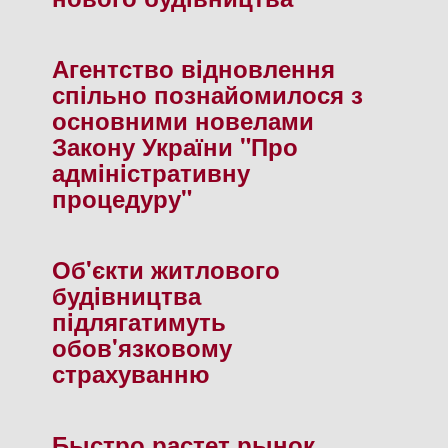
Агентство вiдновлення
спiльно познайомилося з
основними новелами
Закону України "Про
адмiнiстративну
процедуру"
Об'єкти житлового
будiвництва
пiдлягатимуть
обов'язковому
страхуванню
Быстро растет рынок