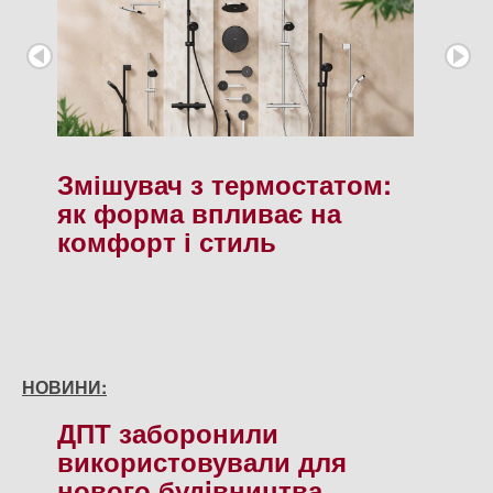
Змішувач з термостатом:
як форма впливає на
комфорт і стиль
НОВИНИ:
ДПТ заборонили
використовували для
нового будiвництва