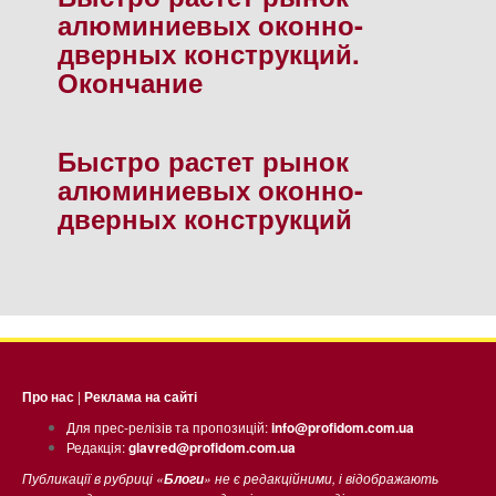
алюминиевых оконно-
дверных конструкций.
Окончание
Быстро растет рынок
алюминиевых оконно-
дверных конструкций
Про нас
|
Реклама на сайті
Для прес-релізів та пропозицій:
info@profidom.com.ua
Редакція:
glavred@profidom.com.ua
Публикації в рубриці «
» не є редакційними, і відображають
Блоги