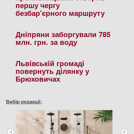
першу чергу
безбар'єрного маршруту
Днiпряни заборгували 785
млн. грн. за воду
Львiвськiй громадi
повернуть дiлянку у
Брюховичах
Вибір редакції: