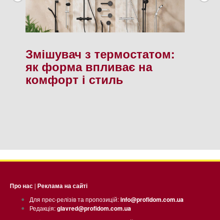
Змішувач з термостатом:
як форма впливає на
комфорт і стиль
Про нас
|
Реклама на сайті
Для прес-релізів та пропозицій:
info@profidom.com.ua
Редакція:
glavred@profidom.com.ua