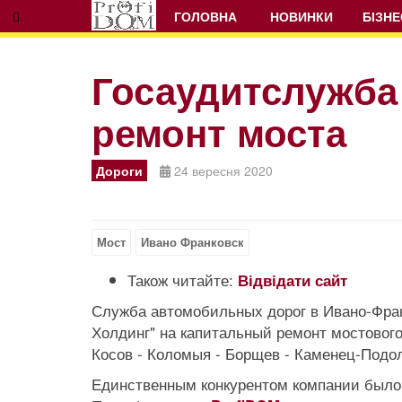
ГОЛОВНА
НОВИНКИ
БІЗНЕ
Госаудитслужба
ремонт моста
Дороги
24 вересня 2020
Мост
Ивано Франковск
Також читайте:
Відвідати сайт
Служба автомобильных дорог в Ивано-Фран
Холдинг" на капитальный ремонт мостового 
Косов - Коломыя - Борщев - Каменец-Подоль
Единственным конкурентом компании было