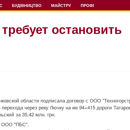
С
БУДІВНИЦТВО
МАЙСТРУ
ПРОФІ
 требует остановить
ковской области подписала договор с ООО "Техногорст
перехода через реку Лючку на км 94+415 дороги Татаров
ский за 35,42 млн. грн.
 ООО "ПБС".