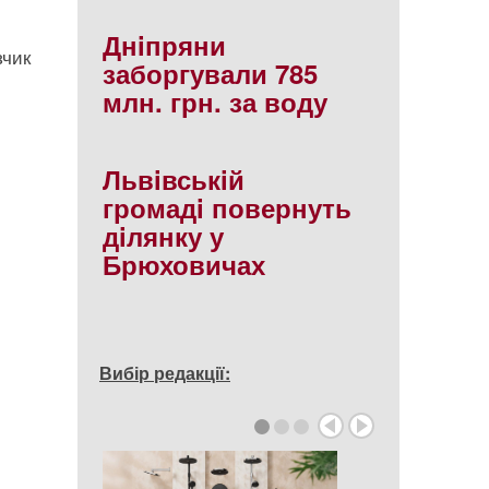
Днiпряни
зчик
заборгували 785
млн. грн. за воду
Львiвськiй
громадi повернуть
дiлянку у
Брюховичах
Вибір редакції: