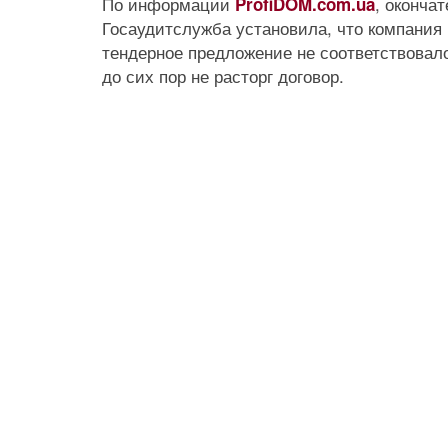
По информации
, оконча
ProfiDOM.com.ua
Госаудитслужба установила, что компания 
тендерное предложение не соответствовал
до сих пор не расторг договор.
Prev
Next