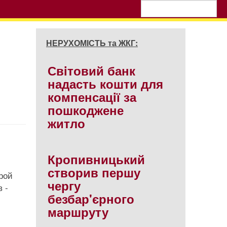
НЕРУХОМІСТЬ та ЖКГ:
Свiтовий банк
надасть кошти для
компенсацiї за
пошкоджене
житло
Кропивницький
створив першу
рой
чергу
 -
безбар'єрного
маршруту