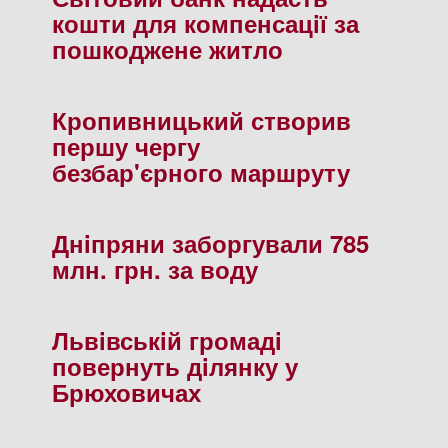
кошти для компенсацiї за
пошкоджене житло
Кропивницький створив
першу чергу
безбар'єрного маршруту
Днiпряни заборгували 785
млн. грн. за воду
Львiвськiй громадi
повернуть дiлянку у
Брюховичах