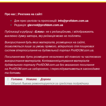
Про нас
|
Реклама на сайті
Для прес-релізів та пропозицій:
info@profidom.com.ua
Редакція:
glavred@profidom.com.ua
Публикації в рубриці «
» не є редакційними, і відображають
Блоги
виключно думку автора, яку редакція може не поділяти.
Використання будь-яких матеріалів, розміщених на сайті,
дозволяється лише за умови прямого, відкритого для пошукових
систем гіперпосилання на будівельний портал ProfiDOM.com.ua.
Посилання має бути розміщене незалежно від повного чи часткового
використання матеріалів. Копіювання/цитування матеріалів
будівельного порталу ProfiDOM.com.ua без вказаного посилання
на ProfiDOM.com.ua заборонено, і переслідуватиметься законодавчо
та ботами.
Головна
Новини
Дороги
Объезд Львова ремонтируется за средства подрядчика