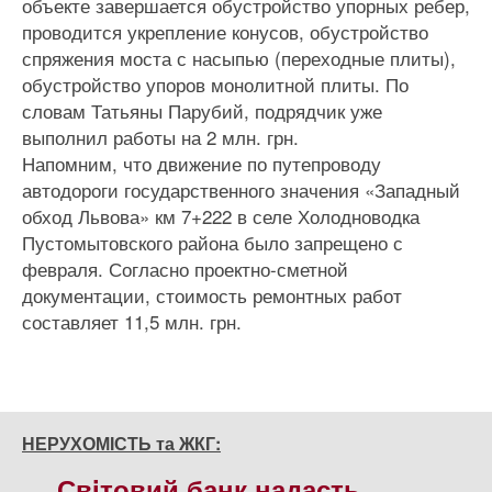
объекте завершается обустройство упорных ребер,
проводится укрепление конусов, обустройство
спряжения моста с насыпью (переходные плиты),
обустройство упоров монолитной плиты. По
словам Татьяны Парубий, подрядчик уже
выполнил работы на 2 млн. грн.
Напомним, что движение по путепроводу
автодороги государственного значения «Западный
обход Львова» км 7+222 в селе Холодноводка
Пустомытовского района было запрещено с
февраля. Согласно проектно-сметной
документации, стоимость ремонтных работ
составляет 11,5 млн. грн.
НЕРУХОМІСТЬ та ЖКГ:
Свiтовий банк надасть