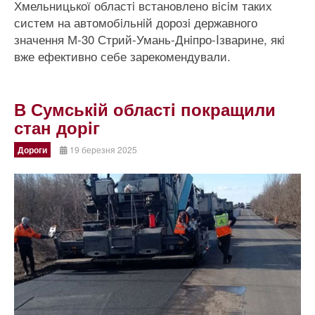
Хмельницької областi встановлено вiсiм таких
систем на автомобiльнiй дорозi державного
значення М-30 Стрий-Умань-Днiпро-Iзварине, якi
вже ефективно себе зарекомендували.
В Сумськiй областi покращили
стан дорiг
Дороги
19 березня 2025