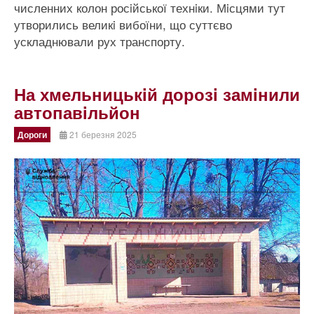
численних колон росiйської технiки. Мiсцями тут
утворились великi вибоїни, що суттєво
ускладнювали рух транспорту.
На хмельницькiй дорозi замiнили
автопавiльйон
Дороги
21 березня 2025