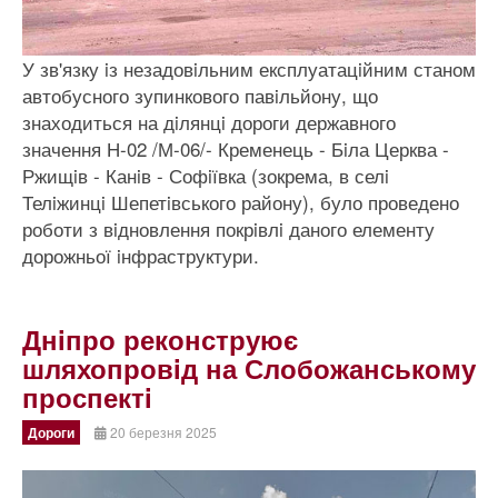
У зв'язку iз незадовiльним експлуатацiйним станом
автобусного зупинкового павiльйону, що
знаходиться на дiлянцi дороги державного
значення Н-02 /М-06/- Кременець - Бiла Церква -
Ржищiв - Канiв - Софiївка (зокрема, в селi
Телiжинцi Шепетiвського району), було проведено
роботи з вiдновлення покрiвлi даного елементу
дорожньої iнфраструктури.
Днiпро реконструює
шляхопровiд на Слобожанському
проспектi
Дороги
20 березня 2025