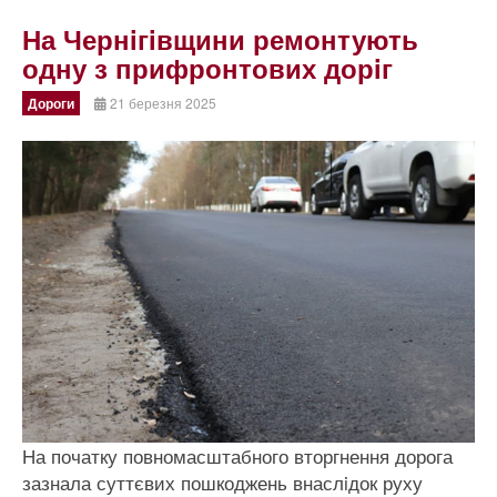
На Чернiгiвщини ремонтують
одну з прифронтових дорiг
Дороги
21 березня 2025
На початку повномасштабного вторгнення дорога
зазнала суттєвих пошкоджень внаслiдок руху