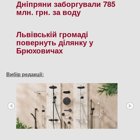
Днiпряни заборгували 785
млн. грн. за воду
Львiвськiй громадi
повернуть дiлянку у
Брюховичах
Вибір редакції: