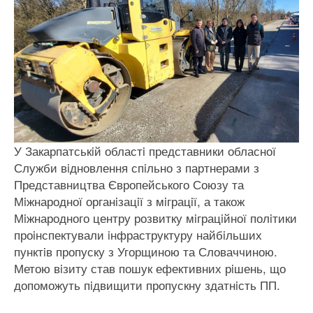
У Закарпатськiй областi представники обласної
Служби вiдновлення спiльно з партнерами з
Представництва Європейського Союзу та
Мiжнародної органiзацiї з мiграцiї, а також
Мiжнародного центру розвитку мiграцiйної полiтики
проiнспектували iнфраструктуру найбiльших
пунктiв пропуску з Угорщиною та Словаччиною.
Метою вiзиту став пошук ефективних рiшень, що
допоможуть пiдвищити пропускну здатнiсть ПП.