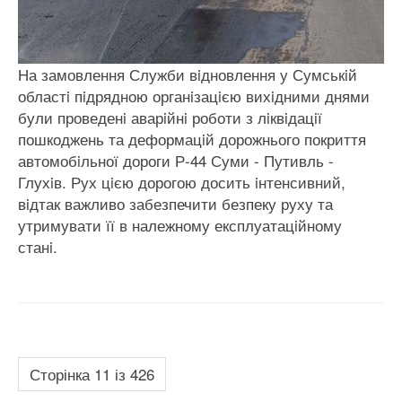
На замовлення Служби вiдновлення у Сумськiй
областi пiдрядною органiзацiєю вихiдними днями
були проведенi аварiйнi роботи з лiквiдацiї
пошкоджень та деформацiй дорожнього покриття
автомобiльної дороги Р-44 Суми - Путивль -
Глухiв. Рух цiєю дорогою досить iнтенсивний,
вiдтак важливо забезпечити безпеку руху та
утримувати її в належному експлуатацiйному
станi.
Сторінка 11 із 426