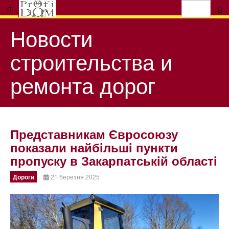
Новости
строительства и
ремонта дорог
Представникам Євросоюзу
показали найбiльшi пункти
пропуску в Закарпатськiй областi
Дороги
21 березня 2025