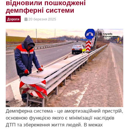
вiдновили пошкодженi
демпфернi системи
Дороги
20 березня 2025
Демпферна система - це амортизацiйний пристрiй,
основною функцiєю якого є мiнiмiзацiї наслiдкiв
ДТП та збереження життя людей. В межах