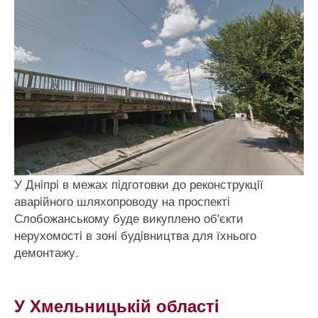
У Днiпрi в межах пiдготовки до реконструкцiї
аварiйного шляхопроводу на проспектi
Слобожанському буде викуплено об'єкти
нерухомостi в зонi будiвництва для їхнього
демонтажу.
У Хмельницькiй областi