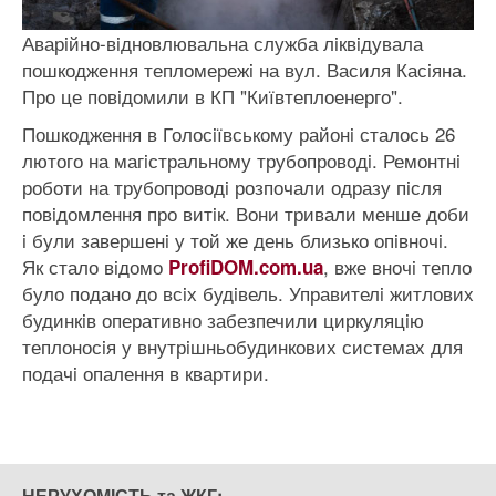
Аварiйно-вiдновлювальна служба лiквiдувала
пошкодження тепломережi на вул. Василя Касiяна.
Про це повiдомили в КП "Київтеплоенерго".
Пошкодження в Голосiївському районi сталось 26
лютого на магiстральному трубопроводi. Ремонтнi
роботи на трубопроводi розпочали одразу пiсля
повiдомлення про витiк. Вони тривали менше доби
i були завершенi у той же день близько опiвночi.
Як стало вiдомо
, вже вночi тепло
ProfiDOM.com.ua
було подано до всiх будiвель. Управителi житлових
будинкiв оперативно забезпечили циркуляцiю
теплоносiя у внутрiшньобудинкових системах для
подачi опалення в квартири.
НЕРУХОМІСТЬ та ЖКГ: