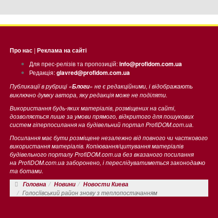
Про нас
|
Реклама на сайті
Для прес-релізів та пропозицій:
info@profidom.com.ua
Редакція:
glavred@profidom.com.ua
Публикації в рубриці «
» не є редакційними, і відображають
Блоги
виключно думку автора, яку редакція може не поділяти.
Використання будь-яких матеріалів, розміщених на сайті,
дозволяється лише за умови прямого, відкритого для пошукових
систем гіперпосилання на будівельний портал ProfiDOM.com.ua.
Посилання має бути розміщене незалежно від повного чи часткового
використання матеріалів. Копіювання/цитування матеріалів
будівельного порталу ProfiDOM.com.ua без вказаного посилання
на ProfiDOM.com.ua заборонено, і переслідуватиметься законодавчо
та ботами.
Головна
Новини
Новости Киева
Голосiївський район знову з теплопостачанням