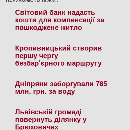
Свiтовий банк надасть
кошти для компенсацiї за
пошкоджене житло
Кропивницький створив
першу чергу
безбар'єрного маршруту
Днiпряни заборгували 785
млн. грн. за воду
Львiвськiй громадi
повернуть дiлянку у
Брюховичах