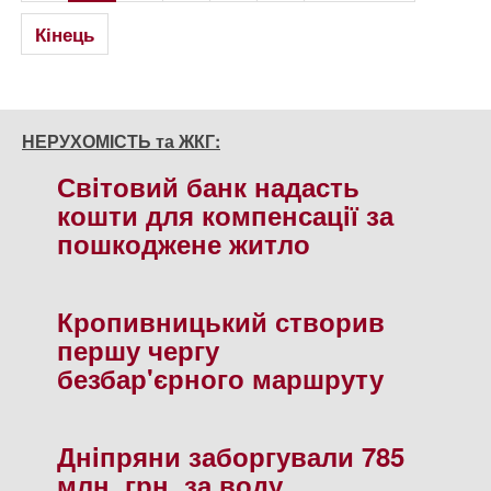
Кінець
НЕРУХОМІСТЬ та ЖКГ:
Свiтовий банк надасть
кошти для компенсацiї за
пошкоджене житло
Кропивницький створив
першу чергу
безбар'єрного маршруту
Днiпряни заборгували 785
млн. грн. за воду