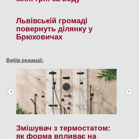
Львiвськiй громадi
повернуть дiлянку у
Брюховичах
Вибір редакції:
Змішувач з термостатом:
як форма впливає на