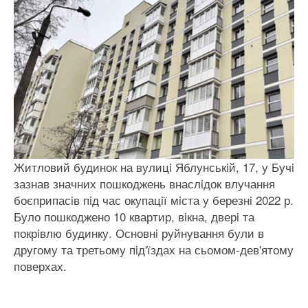
Житловий будинок на вулицi Яблунськiй, 17, у Бучi
зазнав значних пошкоджень внаслiдок влучання
боєприпасiв пiд час окупацiї мiста у березнi 2022 р.
Було пошкоджено 10 квартир, вiкна, дверi та
покрiвлю будинку. Основнi руйнування були в
другому та третьому пiд'їздах на сьомом-дев'ятому
поверхах.