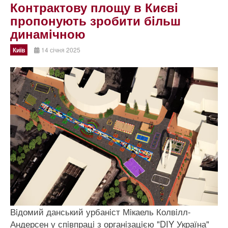
Контрактову площу в Києвi
пропонують зробити бiльш
динамiчною
Київ
14 січня 2025
Вiдомий данський урбанiст Мiкаель Колвiлл-
Андерсен у спiвпрацi з органiзацiєю "DIY Україна"