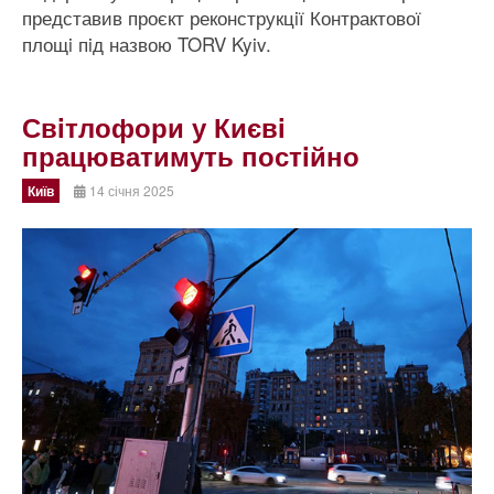
представив проєкт реконструкцiї Контрактової
площi пiд назвою TORV Kyiv.
Свiтлофори у Києвi
працюватимуть постiйно
Київ
14 січня 2025