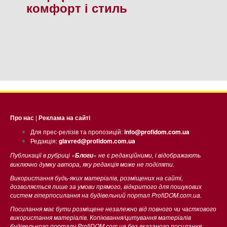
комфорт і стиль
Про нас
|
Реклама на сайті
Для прес-релізів та пропозицій:
info@profidom.com.ua
Редакція:
glavred@profidom.com.ua
Публикації в рубриці «
» не є редакційними, і відображають
Блоги
виключно думку автора, яку редакція може не поділяти.
Використання будь-яких матеріалів, розміщених на сайті,
дозволяється лише за умови прямого, відкритого для пошукових
систем гіперпосилання на будівельний портал ProfiDOM.com.ua.
Посилання має бути розміщене незалежно від повного чи часткового
використання матеріалів. Копіювання/цитування матеріалів
будівельного порталу ProfiDOM.com.ua без вказаного посилання