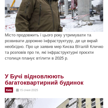
Мiсто продовжить i цього року утримувати та
розвивати дорожню iнфраструктуру, де це вкрай
необхiдно. Про це заявив мер Києва Вiталiй Кличко
та розповiв про те, якi iнфраструктурнi проєкти
столиця планує втiлити в 2025 р.
У Бучi вiдновлюють
багатоквартирний будинок
Київ
15 січня 2025