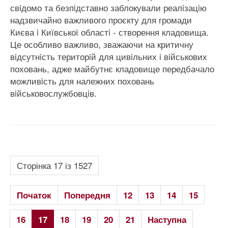
свiдомо та безпiдставно заблокували реалiзацiю
надзвичайно важливого проєкту для громади
Києва i Київської областi - створення кладовища.
Це особливо важливо, зважаючи на критичну
вiдсутнiсть територiй для цивiльних i вiйськових
поховань, адже майбутнє кладовище передбачало
можливiсть для належних поховань
вiйськовослужбовцiв.
Сторінка 17 із 1527
Початок
Попередня
12
13
14
15
16
17
18
19
20
21
Наступна