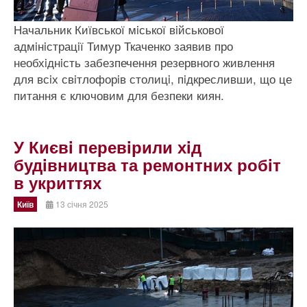
Начальник Київської мiської вiйськової
адмiнiстрацiї Тимур Ткаченко заявив про
необхiднiсть забезпечення резервного живлення
для всiх свiтлофорiв столицi, пiдкресливши, що це
питання є ключовим для безпеки киян.
У Києвi перевiрили хiд
будiвництва та ремонтних робiт
в укриттях
Київ
13 січня 2025