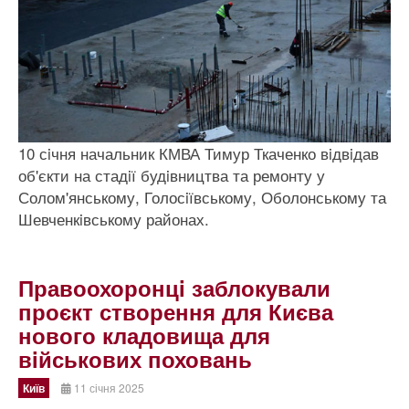
10 сiчня начальник КМВА Тимур Ткаченко вiдвiдав
об'єкти на стадiї будiвництва та ремонту у
Солом'янському, Голосiївському, Оболонському та
Шевченкiвському районах.
Правоохоронцi заблокували
проєкт створення для Києва
нового кладовища для
вiйськових поховань
Київ
11 січня 2025