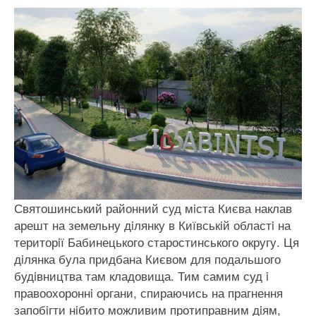
Святошинський районний суд мiста Києва наклав
арешт на земельну дiлянку в Київськiй областi на
територiї Бабинецького старостинського округу. Ця
дiлянка була придбана Києвом для подальшого
будiвництва там кладовища. Тим самим суд i
правоохороннi органи, спираючись на прагнення
запобiгти нiбито можливим протиправним дiям,