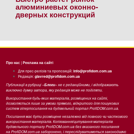
алюминиевых оконно-
дверных конструкций
Про нас
|
Реклама на сайті
Для прес-релізів та пропозицій:
info@profidom.com.ua
Редакція:
glavred@profidom.com.ua
Публикації в рубриці «
» не є редакційними, і відображають
Блоги
виключно думку автора, яку редакція може не поділяти.
Використання будь-яких матеріалів, розміщених на сайті,
дозволяється лише за умови прямого, відкритого для пошукових
систем гіперпосилання на будівельний портал ProfiDOM.com.ua.
Посилання має бути розміщене незалежно від повного чи часткового
використання матеріалів. Копіювання/цитування матеріалів
будівельного порталу ProfiDOM.com.ua без вказаного посилання
на ProfiDOM.com.ua заборонено, і переслідуватиметься законодавчо