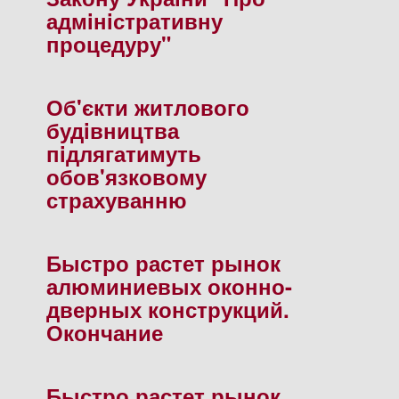
адмiнiстративну
процедуру"
Об'єкти житлового
будiвництва
пiдлягатимуть
обов'язковому
страхуванню
Быстро растет рынок
алюминиевых оконно-
дверных конструкций.
Окончание
Быстро растет рынок