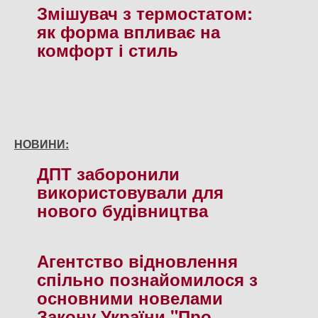
Змішувач з термостатом:
як форма впливає на
комфорт і стиль
НОВИНИ:
ДПТ заборонили
використовували для
нового будiвництва
Агентство вiдновлення
спiльно познайомилося з
основними новелами
Закону України "Про