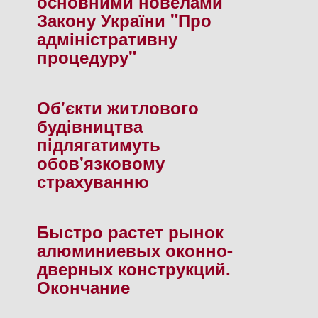
основними новелами
Закону України "Про
адмiнiстративну
процедуру"
Об'єкти житлового
будiвництва
пiдлягатимуть
обов'язковому
страхуванню
Быстро растет рынок
алюминиевых оконно-
дверных конструкций.
Окончание