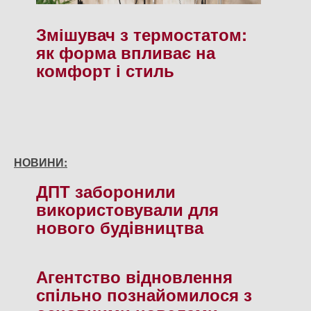
Змішувач з термостатом:
як форма впливає на
комфорт і стиль
НОВИНИ:
ДПТ заборонили
використовували для
нового будiвництва
Агентство вiдновлення
спiльно познайомилося з