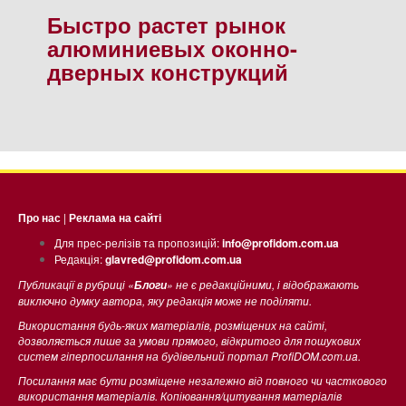
Быстро растет рынок
алюминиевых оконно-
дверных конструкций
Про нас
|
Реклама на сайті
Для прес-релізів та пропозицій:
info@profidom.com.ua
Редакція:
glavred@profidom.com.ua
Публикації в рубриці «
» не є редакційними, і відображають
Блоги
виключно думку автора, яку редакція може не поділяти.
Використання будь-яких матеріалів, розміщених на сайті,
дозволяється лише за умови прямого, відкритого для пошукових
систем гіперпосилання на будівельний портал ProfiDOM.com.ua.
Посилання має бути розміщене незалежно від повного чи часткового
використання матеріалів. Копіювання/цитування матеріалів