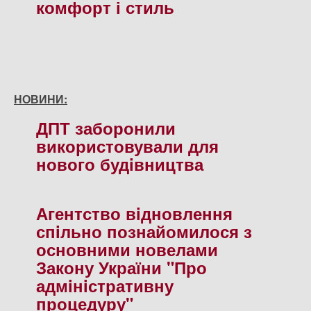
комфорт і стиль
НОВИНИ:
ДПТ заборонили
використовували для
нового будiвництва
Агентство вiдновлення
спiльно познайомилося з
основними новелами
Закону України "Про
адмiнiстративну
процедуру"