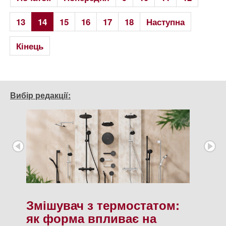
13
14
15
16
17
18
Наступна
Кінець
Вибір редакції:
Змішувач з термостатом:
як форма впливає на