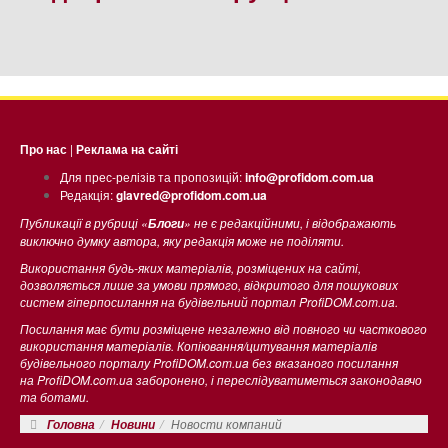
Про нас
|
Реклама на сайті
Для прес-релізів та пропозицій:
info@profidom.com.ua
Редакція:
glavred@profidom.com.ua
Публикації в рубриці «
» не є редакційними, і відображають
Блоги
виключно думку автора, яку редакція може не поділяти.
Використання будь-яких матеріалів, розміщених на сайті,
дозволяється лише за умови прямого, відкритого для пошукових
систем гіперпосилання на будівельний портал ProfiDOM.com.ua.
Посилання має бути розміщене незалежно від повного чи часткового
використання матеріалів. Копіювання/цитування матеріалів
будівельного порталу ProfiDOM.com.ua без вказаного посилання
на ProfiDOM.com.ua заборонено, і переслідуватиметься законодавчо
та ботами.
Новости компаний
Головна
Новини