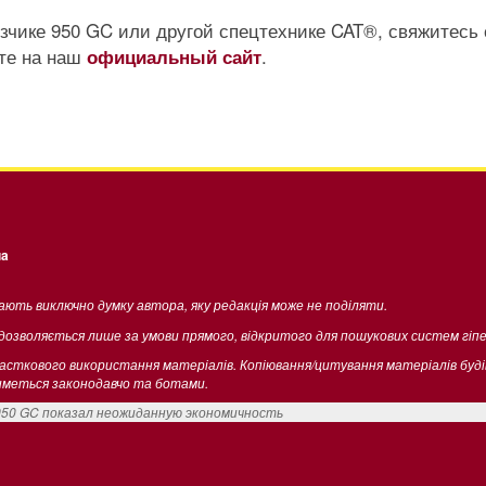
зчике 950 GC или другой спецтехнике CAT®, свяжитесь 
ите на наш
.
официальный сайт
ua
жають виключно думку автора, яку редакція може не поділяти.
 дозволяється лише за умови прямого, відкритого для пошукових систем гіп
часткового використання матеріалів. Копіювання/цитування матеріалів буд
тиметься законодавчо та ботами.
950 GC показал неожиданную экономичность