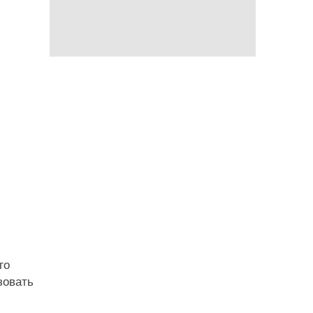
го
зовать