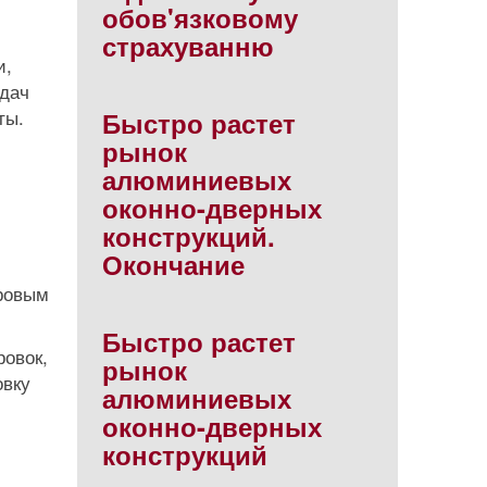
обов'язковому
страхуванню
и,
едач
ты.
Быстро растет
рынок
алюминиевых
оконно-дверных
конструкций.
Окончание
тровым
Быстро растет
ровок,
рынок
овку
алюминиевых
оконно-дверных
конструкций