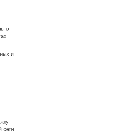
ны в
тах
ьных и
ржку
й сети