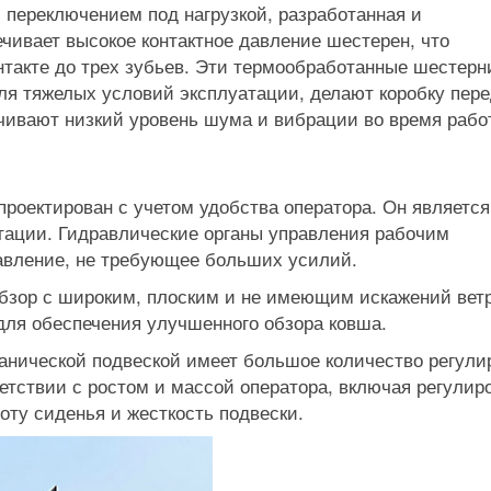
 переключением под нагрузкой, разработанная и
печивает высокое контактное давление шестерен, что
нтакте до трех зубьев. Эти термообработанные шестерн
я тяжелых условий эксплуатации, делают коробку пер
ивают низкий уровень шума и вибрации во время рабо
роектирован с учетом удобства оператора. Он является
тации. Гидравлические органы управления рабочим
авление, не требующее больших усилий.
обзор с широким, плоским и не имеющим искажений ве
для обеспечения улучшенного обзора ковша.
анической подвеской имеет большое количество регули
етствии с ростом и массой оператора, включая регулир
оту сиденья и жесткость подвески.