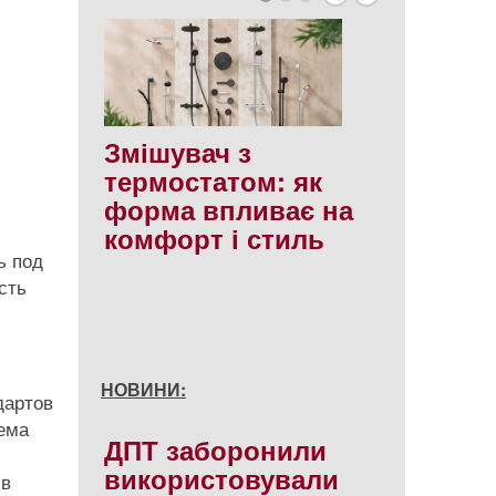
Змішувач з
термостатом: як
форма впливає на
комфорт і стиль
ь под
сть
НОВИНИ:
дартов
тема
ДПТ заборонили
використовували
 в