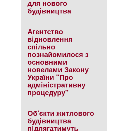
для нового
будiвництва
Агентство
вiдновлення
спiльно
познайомилося з
основними
новелами Закону
України "Про
адмiнiстративну
процедуру"
Об'єкти житлового
будiвництва
пiдлягатимуть