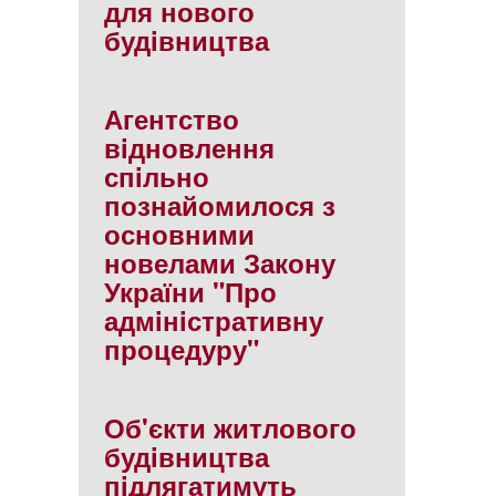
для нового
будiвництва
Агентство
вiдновлення
спiльно
познайомилося з
основними
новелами Закону
України "Про
адмiнiстративну
процедуру"
Об'єкти житлового
будiвництва
пiдлягатимуть