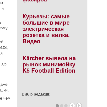
ых
 и
Курьезы: самые
большие в мире
ь
электрическая
кому
розетка и вилка.
Видео
ей
EOS,
ся
Kärcher вывела на
рынок минимойку
 3D-
K5 Football Edition
даже
ошки.
Вибір редакції:
ее чем