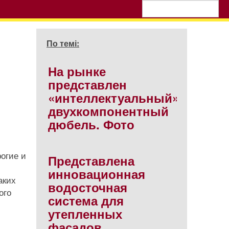
По темі:
На рынке
представлен
«интеллектуальный»
двухкомпонентный
дюбель. Фото
огие и
Представлена
инновационная
аких
водосточная
ого
система для
утепленных
фасадов