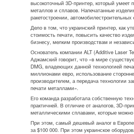
высокоточный 3D-принтер, который умеет 
металлов и сплавов. Напечатанные изделия
ракетостроении, автомобилестроительных о
Дело в том, что украинский принтер, как у
стоимость печати, повысить качество изде
бизнесу, мелким производствам и независ
Основатель компании ALT (Additive Laser T
Аджамский говорит, что «в мире существует
DMG, владеющих данной технологией печат
миллионами евро, использование сторонне
производителем, а передача технологии за
печати металлами».
Его команда разработала собственную тех
практичней. В отличие от аналогов, 3D-п
металлическими сплавами, которые можно 
При этом, самый дешевый аналог в Европе 
за $100 000. При этом украинское оборудо
Prev
Next