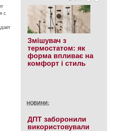
ет
я с
ждает
Змішувач з
термостатом: як
форма впливає на
комфорт і стиль
НОВИНИ:
ДПТ заборонили
використовували