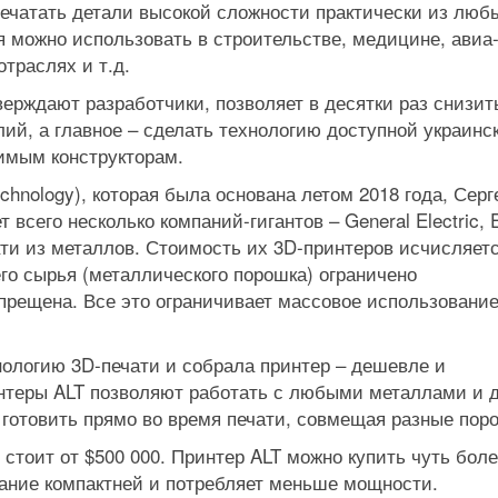
печатать детали высокой сложности практически из люб
 можно использовать в строительстве, медицине, авиа-
траслях и т.д.
тверждают разработчики, позволяет в десятки раз снизит
лий, а главное – сделать технологию доступной украинс
имым конструкторам.
echnology), которая была основана летом 2018 года, Серг
 всего несколько компаний-гигантов – General Electric, 
и из металлов. Стоимость их 3D-принтеров исчисляет
го сырья (металлического порошка) ограничено
прещена. Все это ограничивает массовое использование
нологию 3D-печати и собрала принтер – дешевле и
ринтеры ALT позволяют работать с любыми металлами и 
готовить прямо во время печати, совмещая разные пор
стоит от $500 000. Принтер ALT можно купить чуть бол
вание компактней и потребляет меньше мощности.