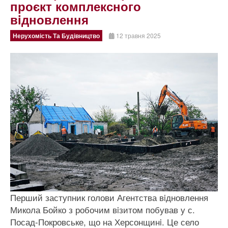
проєкт комплексного
вiдновлення
Нерухомість Та Будівництво
12 травня 2025
Перший заступник голови Агентства вiдновлення
Микола Бойко з робочим вiзитом побував у с.
Посад-Покровське, що на Херсонщинi. Це село