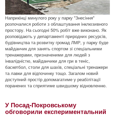
Наприкiнцi минулого року у парку "Знесiння"
розпочалися роботи з облаштування iнклюзивного
простору. На сьогоднi 50% робiт вже виконано. Як
розповiдають у департаментi природних ресурсiв,
будiвництва та розвитку громад ЛМР, у парку буде
майданчик для занять спортом зi спецiальними
тренажерами, призначеними для людей з
iнвалiднiстю, майданчики для гри в тенiс,
баскетбол, столи для шахiв, спецiальнi тренажери
та лавки для вiдпочинку тощо. Загалом новий
доступний простiр допомагатиме у реабiлiтацiї
поранених та сприятиме швидшому вiдновленню.
У Посад-Покровському
обговорили експериментальний