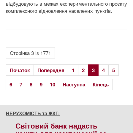
вiдбудовують в межах експериментального проєкту
комплексного вiдновлення населених пунктiв.
Сторінка 3 із 1771
Початок
Попередня
1
2
3
4
5
6
7
8
9
10
Наступна
Кінець
НЕРУХОМІСТЬ та ЖКГ:
Свiтовий банк надасть