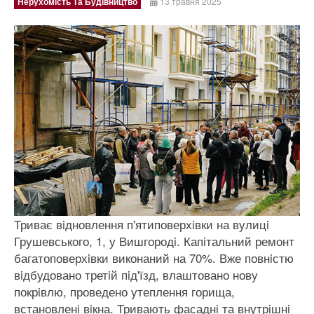
Нерухомість Та Будівництво
13 травня 2025
Триває вiдновлення п'ятиповерхiвки на вулицi
Грушевського, 1, у Вишгородi. Капiтальний ремонт
багатоповерхiвки виконаний на 70%. Вже повнiстю
вiдбудовано третiй пiд'їзд, влаштовано нову
покрiвлю, проведено утеплення горища,
встановленi вiкна. Тривають фасаднi та внутрiшнi