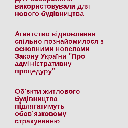
використовували для
нового будiвництва
Агентство вiдновлення
спiльно познайомилося з
основними новелами
Закону України "Про
адмiнiстративну
процедуру"
Об'єкти житлового
будiвництва
пiдлягатимуть
обов'язковому
страхуванню