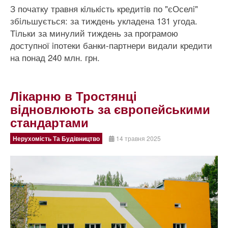
З початку травня кiлькiсть кредитiв по "єОселi"
збiльшується: за тиждень укладена 131 угода.
Тiльки за минулий тиждень за програмою
доступної iпотеки банки-партнери видали кредити
на понад 240 млн. грн.
Лiкарню в Тростянцi
вiдновлюють за європейськими
стандартами
Нерухомість Та Будівництво
14 травня 2025