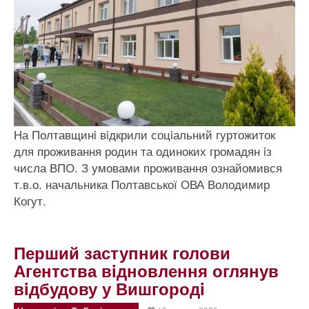
На Полтавщинi вiдкрили соцiальний гуртожиток
для проживання родин та одиноких громадян iз
числа ВПО. З умовами проживання ознайомився
т.в.о. начальника Полтавської ОВА Володимир
Когут.
Перший заступник голови
Агентства вiдновлення оглянув
вiдбудову у Вишгородi