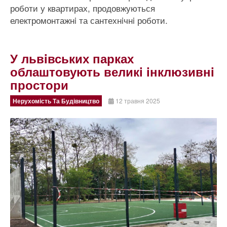
роботи у квартирах, продовжуються
електромонтажнi та сантехнiчнi роботи.
У львiвських парках
облаштовують великi iнклюзивнi
простори
Нерухомість Та Будівництво
12 травня 2025