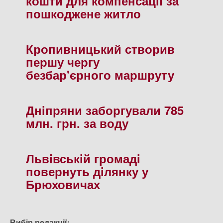
кошти для компенсацiї за
пошкоджене житло
Кропивницький створив
першу чергу
безбар'єрного маршруту
Днiпряни заборгували 785
млн. грн. за воду
Львiвськiй громадi
повернуть дiлянку у
Брюховичах
Вибір редакції: