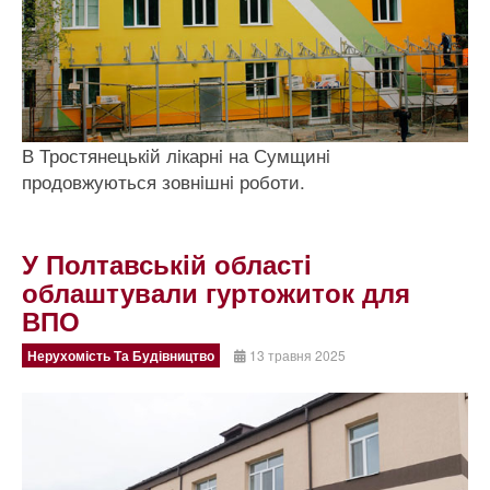
В Тростянецькiй лiкарнi на Сумщинi
продовжуються зовнiшнi роботи.
У Полтавськiй областi
облаштували гуртожиток для
ВПО
Нерухомість Та Будівництво
13 травня 2025