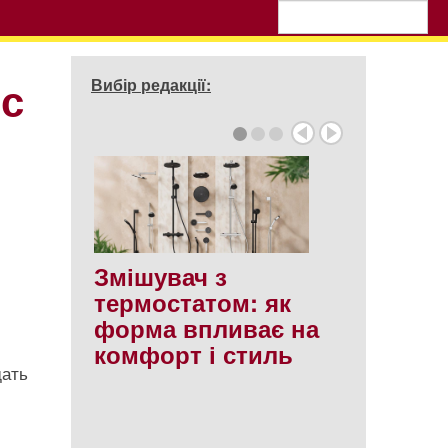
 с
Вибір редакції:
Змішувач з
термостатом: як
форма впливає на
комфорт і стиль
дать