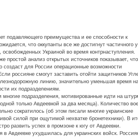
 нет подавляющего преимущества и ее способности к
жидается, что оккупанты все же достигнут частичного 
й, освобожденных Украиной во время контрнаступления.
же простой анализ открытых источников показывает, что
то создаст для России операционные возможности
Если россияне смогут заставить отойти защитников Угл
елезнодорожную линию, значительно уменьшая время н
ости их подразделениям.
и многие подразделения, мотивированные идти на штур
 одной только Авдеевкой за два месяца). Количество во
ельно сократилось (об этом писали многие украинские
ивой силой при ощутимой нехватке бронетехники). В ит
ро развить успех в промзоне к югу от Авдеевки.
ия в Авдеевке ухудшилась для украинских войск. Россия