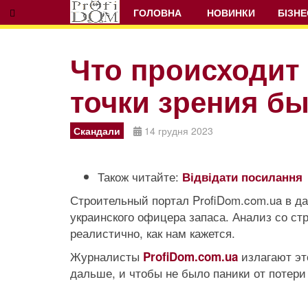
ГОЛОВНА
НОВИНКИ
БІЗНЕ
Что происходит 
точки зрения б
Prev
Next
Скандали
14 грудня 2023
Також читайте:
Відвідати посилання
Строительный портал ProfiDom.com.ua в д
украинского офицера запаса. Анализ со ст
реалистично, как нам кажется.
Журналисты
излагают эт
ProfiDom.com.ua
дальше, и чтобы не было паники от потери