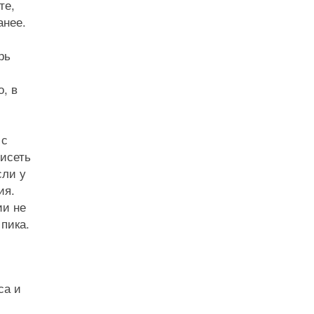
те,
анее.
рь
, в
 с
висеть
сли у
ия.
ии не
пика.
са и