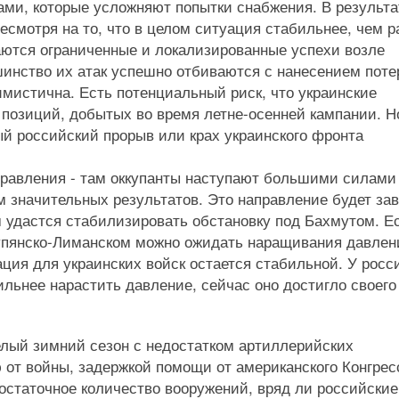
ми, которые усложняют попытки снабжения. В результа
есмотря на то, что в целом ситуация стабильнее, чем р
аются ограниченные и локализированные успехи возле
инство их атак успешно отбиваются с нанесением поте
имистична. Есть потенциальный риск, что украинские
позиций, добытых во время летне-осенней кампании. Но
й российский прорыв или крах украинского фронта
правления - там оккупанты наступают большими силами
 значительных результатов. Это направление будет за
ам удастся стабилизировать обстановку под Бахмутом. Е
 Купянско-Лиманском можно ожидать наращивания давлен
ация для украинских войск остается стабильной. У росс
льнее нарастить давление, сейчас оно достигло своего 
желый зимний сезон с недостатком артиллерийских
 от войны, задержкой помощи от американского Конгрес
остаточное количество вооружений, вряд ли российские