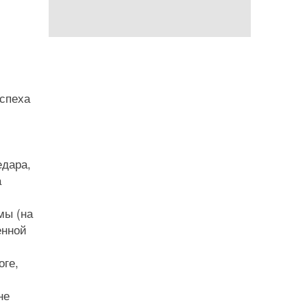
успеха
едара,
а
мы (на
енной
оге,
не