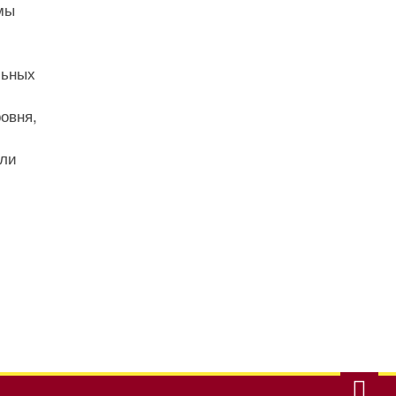
 мы
льных
овня,
 ли