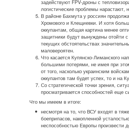
задействуют FPV-дроны с тепловизора
логистические проблемы нарастают, н
В районе Бахмута у россиян продолж
Хромового и Клещиевки. И хотя больш
оккупантам, общая картина менее опт
защитники будут вынуждены отойти с 
текущих обстоятельствах значительны
маловероятен.
Что касается Купянско-Лиманского на
большими потерями, не имея при этом
от того, насколько украинским войск
оккупантов там будет успех, то и на
Со стратегической точки зрения, ситу
просматривается способностей еще си
Что мы имеем в итоге:
несмотря на то, что ВСУ входят в тя
боеприпасов, накопленной усталостью
неспособностью Европы произвести д