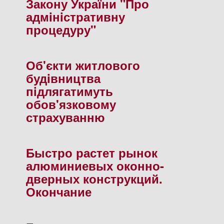
Закону України "Про
адмiнiстративну
процедуру"
Об'єкти житлового
будiвництва
пiдлягатимуть
обов'язковому
страхуванню
Быстро растет рынок
алюминиевых оконно-
дверных конструкций.
Окончание