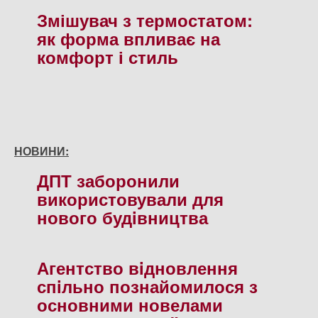
Змішувач з термостатом:
як форма впливає на
комфорт і стиль
НОВИНИ:
ДПТ заборонили
використовували для
нового будiвництва
Агентство вiдновлення
спiльно познайомилося з
основними новелами