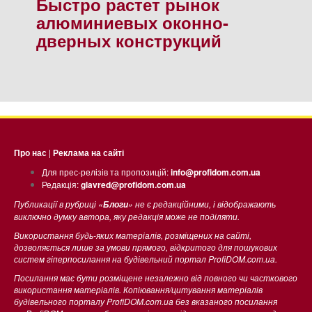
Быстро растет рынок
алюминиевых оконно-
дверных конструкций
Про нас
|
Реклама на сайті
Для прес-релізів та пропозицій:
info@profidom.com.ua
Редакція:
glavred@profidom.com.ua
Публикації в рубриці «
» не є редакційними, і відображають
Блоги
виключно думку автора, яку редакція може не поділяти.
Використання будь-яких матеріалів, розміщених на сайті,
дозволяється лише за умови прямого, відкритого для пошукових
систем гіперпосилання на будівельний портал ProfiDOM.com.ua.
Посилання має бути розміщене незалежно від повного чи часткового
використання матеріалів. Копіювання/цитування матеріалів
будівельного порталу ProfiDOM.com.ua без вказаного посилання