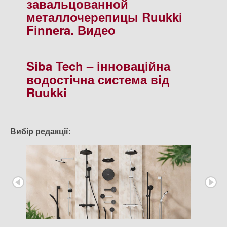
завальцованной
металлочерепицы Ruukki
Finnera. Видео
Siba Tech – інноваційна
водостічна система від
Ruukki
Вибір редакції: