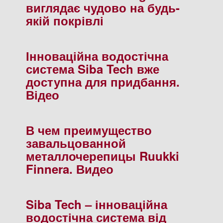
виглядає чудово на будь-
якій покрівлі
Інноваційна водостічна
система Siba Tech вже
доступна для придбання.
Відео
В чем преимущество
завальцованной
металлочерепицы Ruukki
Finnera. Видео
Siba Tech – інноваційна
водостічна система від