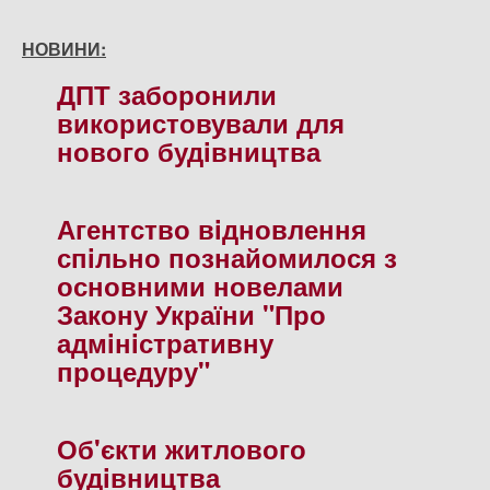
НОВИНИ:
ДПТ заборонили
використовували для
нового будiвництва
Агентство вiдновлення
спiльно познайомилося з
основними новелами
Закону України "Про
адмiнiстративну
процедуру"
Об'єкти житлового
будiвництва