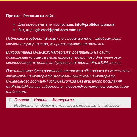
Про нас
|
Реклама на сайті
Для прес-релізів та пропозицій:
info@profidom.com.ua
Редакція:
glavred@profidom.com.ua
Публикації в рубриці «
» не є редакційними, і відображають
Блоги
виключно думку автора, яку редакція може не поділяти.
Використання будь-яких матеріалів, розміщених на сайті,
дозволяється лише за умови прямого, відкритого для пошукових
систем гіперпосилання на будівельний портал ProfiDOM.com.ua.
Посилання має бути розміщене незалежно від повного чи часткового
використання матеріалів. Копіювання/цитування матеріалів
будівельного порталу ProfiDOM.com.ua без вказаного посилання
на ProfiDOM.com.ua заборонено, і переслідуватиметься законодавчо
та ботами.
Головна
Новини
Материали
Изобретен отделочный материал, полезный для здоровья