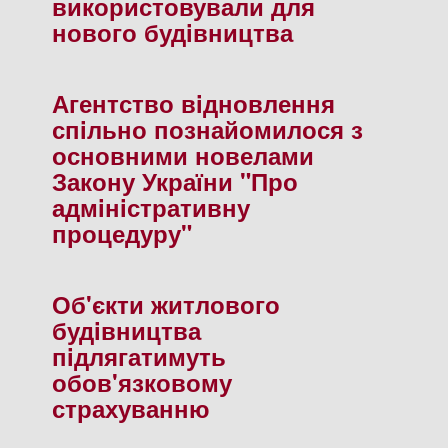
використовували для
нового будiвництва
Агентство вiдновлення
спiльно познайомилося з
основними новелами
Закону України "Про
адмiнiстративну
процедуру"
Об'єкти житлового
будiвництва
пiдлягатимуть
обов'язковому
страхуванню