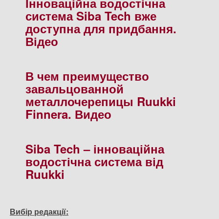
Інноваційна водостічна
система Siba Tech вже
доступна для придбання.
Відео
В чем преимущество
завальцованной
металлочерепицы Ruukki
Finnera. Видео
Siba Tech – інноваційна
водостічна система від
Ruukki
Вибір редакції: