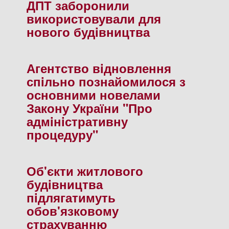
ДПТ заборонили
використовували для
нового будiвництва
Агентство вiдновлення
спiльно познайомилося з
основними новелами
Закону України "Про
адмiнiстративну
процедуру"
Об'єкти житлового
будiвництва
пiдлягатимуть
обов'язковому
страхуванню