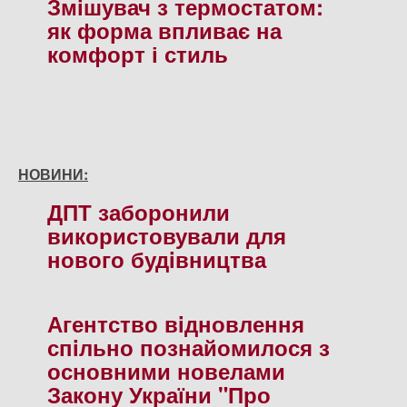
Змішувач з термостатом:
як форма впливає на
комфорт і стиль
НОВИНИ:
ДПТ заборонили
використовували для
нового будiвництва
Агентство вiдновлення
спiльно познайомилося з
основними новелами
Закону України "Про