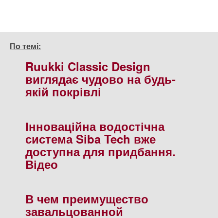
По темі:
Ruukki Classic Design
виглядає чудово на будь-
якій покрівлі
Інноваційна водостічна
система Siba Tech вже
доступна для придбання.
Відео
В чем преимущество
завальцованной