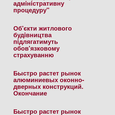
адмiнiстративну
процедуру"
Об'єкти житлового
будiвництва
пiдлягатимуть
обов'язковому
страхуванню
Быстро растет рынок
алюминиевых оконно-
дверных конструкций.
Окончание
Быстро растет рынок