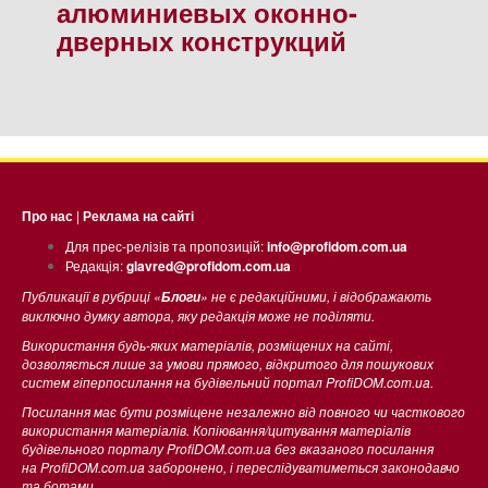
алюминиевых оконно-
дверных конструкций
Про нас
|
Реклама на сайті
Для прес-релізів та пропозицій:
info@profidom.com.ua
Редакція:
glavred@profidom.com.ua
Публикації в рубриці «
» не є редакційними, і відображають
Блоги
виключно думку автора, яку редакція може не поділяти.
Використання будь-яких матеріалів, розміщених на сайті,
дозволяється лише за умови прямого, відкритого для пошукових
систем гіперпосилання на будівельний портал ProfiDOM.com.ua.
Посилання має бути розміщене незалежно від повного чи часткового
використання матеріалів. Копіювання/цитування матеріалів
будівельного порталу ProfiDOM.com.ua без вказаного посилання
на ProfiDOM.com.ua заборонено, і переслідуватиметься законодавчо
та ботами.