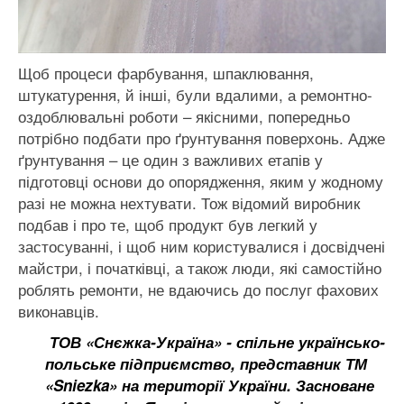
Щоб процеси фарбування, шпаклювання,
штукатурення, й інші, були вдалими, а ремонтно-
оздоблювальні роботи – якісними, попередньо
потрібно подбати про ґрунтування поверхонь. Адже
ґрунтування – це один з важливих етапів у
підготовці основи до опорядження, яким у жодному
разі не можна нехтувати. Тож відомий виробник
подбав і про те, щоб продукт був легкий у
застосуванні, і щоб ним користувалися і досвідчені
майстри, і початківці, а також люди, які самостійно
роблять ремонти, не вдаючись до послуг фахових
виконавців.
ТОВ «Снєжка-Україна» - спільне українсько-
польське підприємство, представник ТМ
«Sniezka» на території України. Засноване