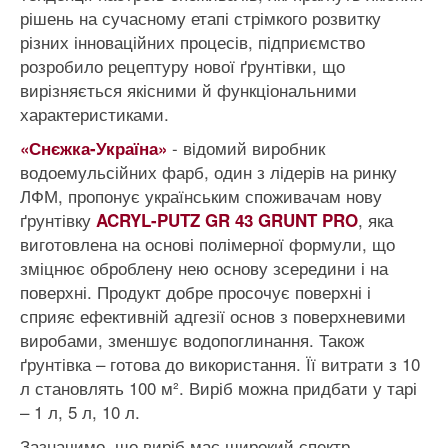
рішень на сучасному етапі стрімкого розвитку
різних інноваційних процесів, підприємство
розробило рецептуру нової ґрунтівки, що
вирізняється якісними й функціональними
характеристиками.
- відомий виробник
«Снєжка-Україна»
водоемульсійних фарб, один з лідерів на ринку
ЛФМ, пропонує українським споживачам нову
ґрунтівку
, яка
ACRYL-PUTZ GR 43 GRUNT PRO
виготовлена на основі полімерної формули, що
зміцнює оброблену нею основу зсередини і на
поверхні. Продукт добре просочує поверхні і
сприяє ефективній адгезії основ з поверхневими
виробами, зменшує водопоглинання. Також
ґрунтівка – готова до використання. Її витрати з 10
л становлять 100 м². Виріб можна придбати у тарі
– 1 л, 5 л, 10 л.
Зазначимо, що виріб має широкий спектр