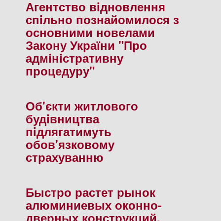
Агентство вiдновлення
спiльно познайомилося з
основними новелами
Закону України "Про
адмiнiстративну
процедуру"
Об'єкти житлового
будiвництва
пiдлягатимуть
обов'язковому
страхуванню
Быстро растет рынок
алюминиевых оконно-
дверных конструкций.