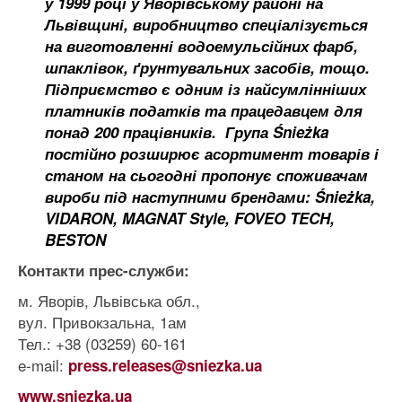
у 1999 році у Яворівському районі на
Львівщині, виробництво спеціалізується
на виготовленні водоемульсійних фарб,
шпаклівок, ґрунтувальних засобів, тощо.
Підприємство є одним із найсумлінніших
платників податків та працедавцем для
понад 200 працівників. Група Śnieżka
постійно розширює асортимент товарів і
станом на сьогодні пропонує споживачам
вироби під наступними брендами: Śnieżka,
VIDARON, MAGNAT Style, FOVEO TECH,
BESTON
Контакти прес-служби:
м. Яворів, Львівська обл.,
вул. Привокзальна, 1ам
Тел.: +38 (03259) 60-161
e-mail:
press.releases@sniezka.ua
www.sniezka.ua