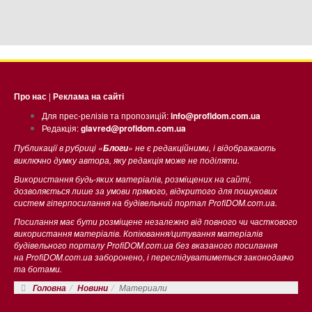
Про нас
|
Реклама на сайті
Для прес-релізів та пропозицій:
info@profidom.com.ua
Редакція:
glavred@profidom.com.ua
Публикації в рубриці «
» не є редакційними, і відображають
Блоги
виключно думку автора, яку редакція може не поділяти.
Використання будь-яких матеріалів, розміщених на сайті,
дозволяється лише за умови прямого, відкритого для пошукових
систем гіперпосилання на будівельний портал ProfiDOM.com.ua.
Посилання має бути розміщене незалежно від повного чи часткового
використання матеріалів. Копіювання/цитування матеріалів
будівельного порталу ProfiDOM.com.ua без вказаного посилання
на ProfiDOM.com.ua заборонено, і переслідуватиметься законодавчо
та ботами.
Материали
Головна
Новини