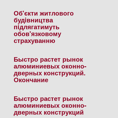
Об'єкти житлового
будiвництва
пiдлягатимуть
обов'язковому
страхуванню
Быстро растет рынок
алюминиевых оконно-
дверных конструкций.
Окончание
Быстро растет рынок
алюминиевых оконно-
дверных конструкций