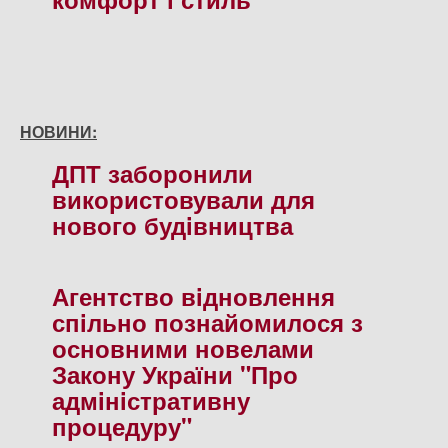
НОВИНИ:
ДПТ заборонили
використовували для
нового будiвництва
Агентство вiдновлення
спiльно познайомилося з
основними новелами
Закону України "Про
адмiнiстративну
процедуру"