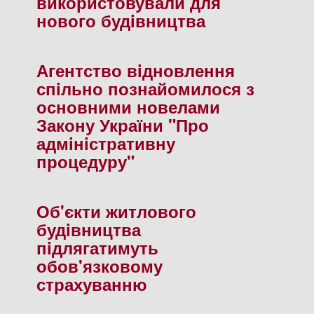
використовували для
нового будiвництва
Агентство вiдновлення
спiльно познайомилося з
основними новелами
Закону України "Про
адмiнiстративну
процедуру"
Об'єкти житлового
будiвництва
пiдлягатимуть
обов'язковому
страхуванню