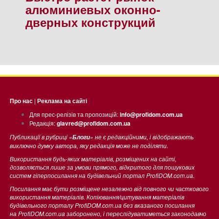
алюминиевых оконно-
дверных конструкций
Про нас
|
Реклама на сайті
Для прес-релізів та пропозицій:
info@profidom.com.ua
Редакція:
glavred@profidom.com.ua
Публикації в рубриці «
» не є редакційними, і відображають
Блоги
виключно думку автора, яку редакція може не поділяти.
Використання будь-яких матеріалів, розміщених на сайті,
дозволяється лише за умови прямого, відкритого для пошукових
систем гіперпосилання на будівельний портал ProfiDOM.com.ua.
Посилання має бути розміщене незалежно від повного чи часткового
використання матеріалів. Копіювання/цитування матеріалів
будівельного порталу ProfiDOM.com.ua без вказаного посилання
на ProfiDOM.com.ua заборонено, і переслідуватиметься законодавчо