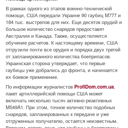
В рамках одного из этапов военно-технической
помощи, США передали Украине 90 гаубиц M777 и
184 тыс. выстрелов для них. Еще десяток орудий и
большое количество снарядов предоставят
Австралия и Канада. Также, осуществляется
обучение расчетов. К настоящему времени, США
отгрузили почти все орудия и порядка двух третей
от запланированного количества боеприпасов.
Украинская сторона утверждает, что первые
гаубицы уже добрались до фронта, и начинается
их боевое применение.
По информации журналистов
,
ProfiDom.com.ua
пакет артиллерийской помощи США может
включать несколько тысяч активно-реактивных
M549A1. При этом, точное количество подобных
снарядов, запланированных к передаче и уже
отгруженных получателю, остается неизвестным.
Впрочем, теперь ясно, что гаубицы и боеприпасы