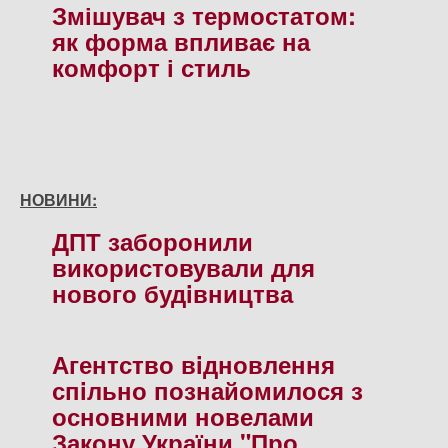
Змішувач з термостатом:
як форма впливає на
комфорт і стиль
НОВИНИ:
ДПТ заборонили
використовували для
нового будiвництва
Агентство вiдновлення
спiльно познайомилося з
основними новелами
Закону України "Про