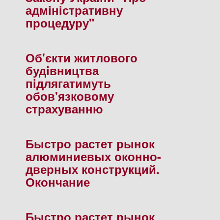
адмiнiстративну
процедуру"
Об'єкти житлового
будiвництва
пiдлягатимуть
обов'язковому
страхуванню
Быстро растет рынок
алюминиевых оконно-
дверных конструкций.
Окончание
Быстро растет рынок