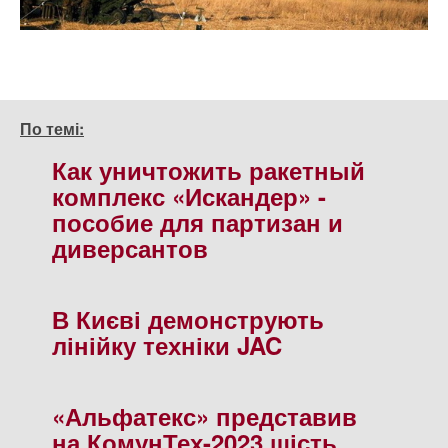
По темі:
Как уничтожить ракетный
комплекс «Искандер» -
пособие для партизан и
диверсантов
В Києві демонструють
лінійку техніки JAC
«Альфатекс» представив
на КомунТех-2023 шість