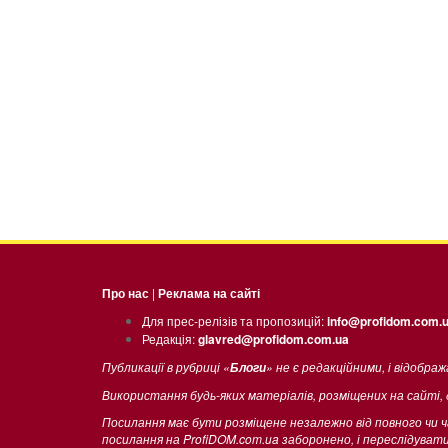
Про нас
|
Реклама на сайті
Для прес-релізів та пропозицій:
info@profidom.com.
Редакція:
glavred@profidom.com.ua
Публикації в рубриці «
» не є редакційними, і відобра
Блоги
Використання будь-яких матеріалів, розміщених на сайті,
Посилання має бути розміщене незалежно від повного чи 
посилання на ProfiDOM.com.ua заборонено, і переслідува