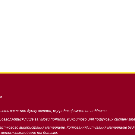
ua
жають виключно думку автора, яку редакція може не поділяти.
 дозволяється лише за умови прямого, відкритого для пошукових систем гіп
часткового використання матеріалів. Копіювання/цитування матеріалів буд
тиметься законодавчо та ботами.