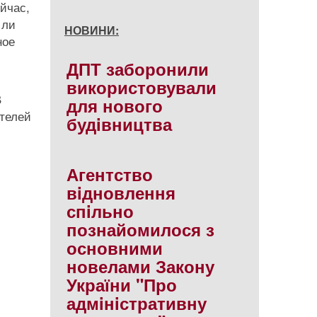
йчас,
 ли
НОВИНИ:
ное
ДПТ заборонили
використовували
В
для нового
ателей
будiвництва
Агентство
вiдновлення
спiльно
познайомилося з
основними
новелами Закону
України "Про
адмiнiстративну