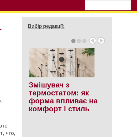
т
Вибір редакції:
Змішувач з
термостатом: як
форма впливає на
х
комфорт і стиль
это
, что,