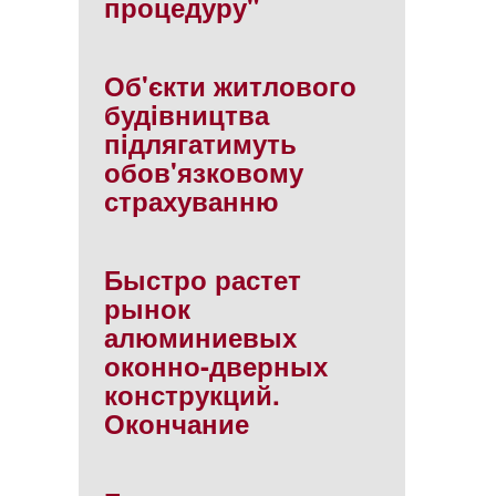
процедуру"
Об'єкти житлового
будiвництва
пiдлягатимуть
обов'язковому
страхуванню
Быстро растет
рынок
алюминиевых
оконно-дверных
конструкций.
Окончание