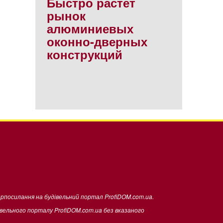
Быстро растет
рынок
алюминиевых
оконно-дверных
конструкций
ерпосилання на будівельний портал ProfiDOM.com.ua.
івельного порталу ProfiDOM.com.ua без вказаного