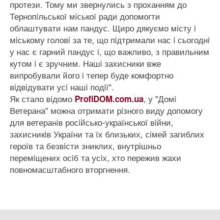
протези. Тому ми звернулись з проханням до
Тернопiльської мiської ради допомогти
облаштувати нам пандус. Щиро дякуємо мiсту i
мiському головi за те, що пiдтримали нас i сьогоднi
у нас є гарний пандус i, що важливо, з правильним
кутом i є зручним. Нашi захисники вже
випробували його i тепер буде комфортно
вiдвiдувати усi нашi подiї".
Як стало вiдомо
, у "Домi
ProfiDOM.com.ua
Ветерана" можна отримати рiзного виду допомогу
для ветеранiв росiйсько-української вiйни,
захисникiв України та їх близьких, сiмей загиблих
героїв та безвiсти зниклих, внутрiшньо
перемiщених осiб та усiх, хто пережив жахи
повномасштабного вторгнення.