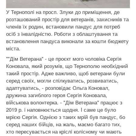
У Тернополi на просп. Злуки до примiщення, де
розташований простiр для ветеранiв, захисникiв та
членiв їх родин, встановили пандус для потреб
осiб з iнвалiднiстю. Роботи з облаштування та
встановлення пандуса виконали за кошти бюджету
мiста.
""Дiм Ветерана" - це проєкт мого чоловiка Сергiя
Коновала, який розумiв, що Тернополю необхiдний
такий простiр. Адже важливо, щоб ветерани були
серед своїх, могли спiлкуватись, розвиватись,
адаптуватись, - розповiдає Ольга Коновал,
дружина загиблого героя Сергiя Коновала,
вiйськова волонтерка. - "Дiм Ветерана" працює з
2019 р. i наповнюється щодня. I саме це було
мрiєю Сергiя. Однiєю з таких мрiй був пандус, бо
серед наших бiйцiв, на жаль, маємо багато тих,
хто пересувається на крiслi колiсному чи мають