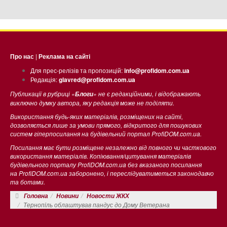
Про нас
|
Реклама на сайті
Для прес-релізів та пропозицій:
info@profidom.com.ua
Редакція:
glavred@profidom.com.ua
Публикації в рубриці «
» не є редакційними, і відображають
Блоги
виключно думку автора, яку редакція може не поділяти.
Використання будь-яких матеріалів, розміщених на сайті,
дозволяється лише за умови прямого, відкритого для пошукових
систем гіперпосилання на будівельний портал ProfiDOM.com.ua.
Посилання має бути розміщене незалежно від повного чи часткового
використання матеріалів. Копіювання/цитування матеріалів
будівельного порталу ProfiDOM.com.ua без вказаного посилання
на ProfiDOM.com.ua заборонено, і переслідуватиметься законодавчо
та ботами.
Головна
Новини
Новости ЖКХ
Тернопiль облаштував пандус до Дому Ветерана