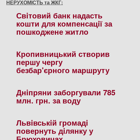
НЕРУХОМІСТЬ та ЖКГ:
Свiтовий банк надасть
кошти для компенсацiї за
пошкоджене житло
Кропивницький створив
першу чергу
безбар'єрного маршруту
Днiпряни заборгували 785
млн. грн. за воду
Львiвськiй громадi
повернуть дiлянку у
Брюховичах