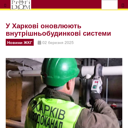
У Харковi оновлюють
внутрiшньобудинковi системи
Новини ЖКГ
02 березня 2025