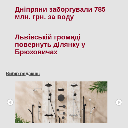
Днiпряни заборгували 785
млн. грн. за воду
Львiвськiй громадi
повернуть дiлянку у
Брюховичах
Вибір редакції: