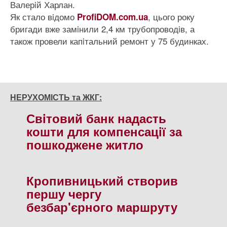
Валерiй Харлан.
Як стало вiдомо
, цього року
ProfiDOM.com.ua
бригади вже замiнили 2,4 км трубопроводiв, а
також провели капiтальний ремонт у 75 будинках.
НЕРУХОМІСТЬ та ЖКГ:
Свiтовий банк надасть
кошти для компенсацiї за
пошкоджене житло
Кропивницький створив
першу чергу
безбар'єрного маршруту