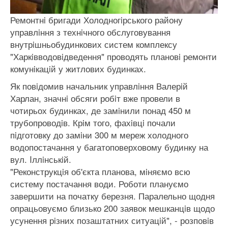
Ремонтнi бригади Холодногiрського району
управлiння з технiчного обслуговування
внутрiшньобудинкових систем комплексу
"Харкiвводовiдведення" проводять плановi ремонти
комунiкацiй у житлових будинках.
Як повiдомив начальник управлiння Валерiй
Харлан, значнi обсяги робiт вже провели в
чотирьох будинках, де замiнили понад 450 м
трубопроводiв. Крiм того, фахiвцi почали
пiдготовку до замiни 300 м мереж холодного
водопостачання у багатоповерховому будинку на
вул. Iллiнськiй.
"Реконструкцiя об'єкта планова, мiняємо всю
систему постачання води. Роботи плануємо
завершити на початку березня. Паралельно щодня
опрацьовуємо близько 200 заявок мешканцiв щодо
усунення рiзних позаштатних ситуацiй", - розповiв