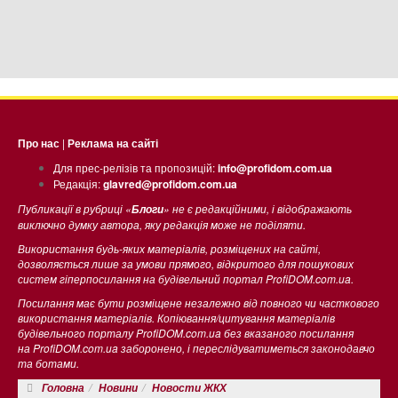
Про нас
|
Реклама на сайті
Для прес-релізів та пропозицій:
info@profidom.com.ua
Редакція:
glavred@profidom.com.ua
Публикації в рубриці «
» не є редакційними, і відображають
Блоги
виключно думку автора, яку редакція може не поділяти.
Використання будь-яких матеріалів, розміщених на сайті,
дозволяється лише за умови прямого, відкритого для пошукових
систем гіперпосилання на будівельний портал ProfiDOM.com.ua.
Посилання має бути розміщене незалежно від повного чи часткового
використання матеріалів. Копіювання/цитування матеріалів
будівельного порталу ProfiDOM.com.ua без вказаного посилання
на ProfiDOM.com.ua заборонено, і переслідуватиметься законодавчо
та ботами.
Головна
Новини
Новости ЖКХ