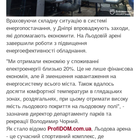
Враховуючи складну ситуацiю в системi
енергопостачання, у Днiпрi впроваджують заходи,
якi допомагають економити. На Льодовiй аренi
завершили роботи з пiдвищення
енергоефективностi обладнання.
"Ми отримали економiю у споживаннi
електроенергiї близько 20%. Це не лише фiнансова
економiя, але й зменшення навантаження на
енергосистему всього мiста. Також вдалось
досягти комфортної температури в глядацьких
зонах, роздягальнях, при цьому отримати високу
якiсть льодового покриття на льодовому полi", -
зазначив директор департаменту паркiв та
рекреацiї Володимир Чорний.
Як стало вiдомо
, Льодова арена
ProfiDOM.com.ua
- це сучасний спортивний комплекс, де