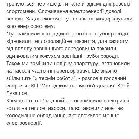
тренуються не лише дiти, але й вiдомi днiпровськi
спортсмени. Споживання електроенергiї доволi
велике. Задля економiї тут повнiстю модернiзували
всю енергосистему.
"Тут замiнили пошкодженi корозiєю трубопроводи,
вiдновили теплоiзоляцiйне покриття, для захисту
вiд впливу зовнiшнього середовища покрили
оцинкованим кожухом зовнiшнi трубопроводи.
Також ми замiнили напiрну апаратуру, встановили
на насоси частотнi перетворювачi. Це значно
збiльшить їх термiн роботи", - розповiв головний
енергетик КП "Молодiжне творче об'єднання" Юрiй
Лукашов.
Крiм цього, на Льодовiй аренi замiнили електричнi
котли на тепловi насоси, та встановили новiтнє
холодильне обладнання, яке споживає менше
електроенергiї.