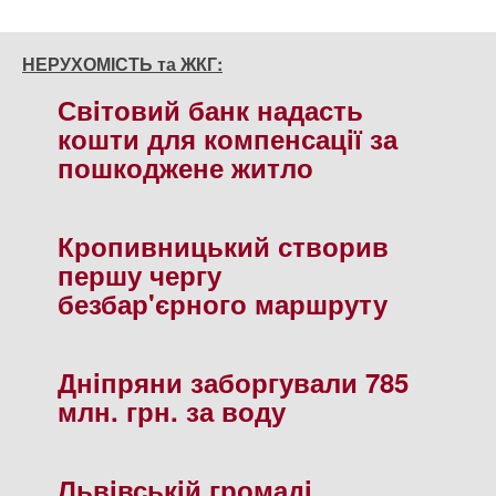
НЕРУХОМІСТЬ та ЖКГ:
Свiтовий банк надасть
кошти для компенсацiї за
пошкоджене житло
Кропивницький створив
першу чергу
безбар'єрного маршруту
Днiпряни заборгували 785
млн. грн. за воду
Львiвськiй громадi