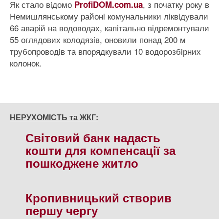
Як стало вiдомо
, з початку року в
ProfiDOM.com.ua
Немишлянському районi комунальники лiквiдували
66 аварiй на водоводах, капiтально вiдремонтували
55 оглядових колодязiв, оновили понад 200 м
трубопроводiв та впорядкували 10 водорозбiрних
колонок.
НЕРУХОМІСТЬ та ЖКГ:
Свiтовий банк надасть
кошти для компенсацiї за
пошкоджене житло
Кропивницький створив
першу чергу