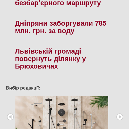
безбар'єрного маршруту
Днiпряни заборгували 785
млн. грн. за воду
Львiвськiй громадi
повернуть дiлянку у
Брюховичах
Вибір редакції: