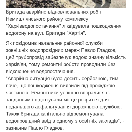
Бригада аварiйно-вiдновлювальних робiт
Немишлянського району комплексу
"Харкiвводопостачання" лiквiдувала пошкодження
водогону на вул. Бригади "Хартiя".
Як повiдомив начальник районної служби
зовнiшнiх водопровiдних мереж Павло Гладков,
цей трубопровiд забезпечує водою значну кiлькiсть
харкiв'ян, тому ремонтнi роботи проводили без
вiдключення водопостачання.
"Аварiйна ситуацiя була досить серйозною, тим
паче, що пошкодження виявили пiд проїжджою
частиною. Ремонтники успiшно впоралися iз
завданням i пiдготували мiсце розриття для
подальшого асфальтування дорожньою службою.
Також бригада капiтально вiдремонтувала
водопровiдний ввiд в одному з освiтнiх закладiв", -
зазначив Павло Гладков.