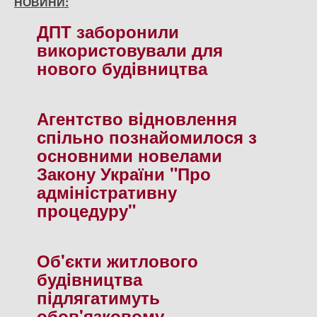
НОВИНИ:
ДПТ заборонили
використовували для
нового будiвництва
Агентство вiдновлення
спiльно познайомилося з
основними новелами
Закону України "Про
адмiнiстративну
процедуру"
Об'єкти житлового
будiвництва
пiдлягатимуть
обов'язковому