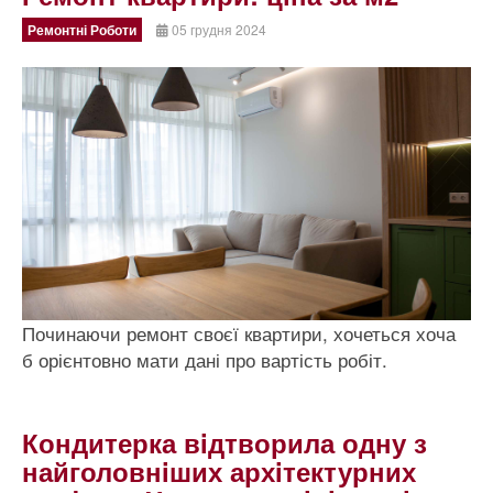
Ремонтні Роботи
05 грудня 2024
Починаючи ремонт своєї квартири, хочеться хоча
б орієнтовно мати дані про вартість робіт.
Кондитерка вiдтворила одну з
найголовнiших архiтектурних