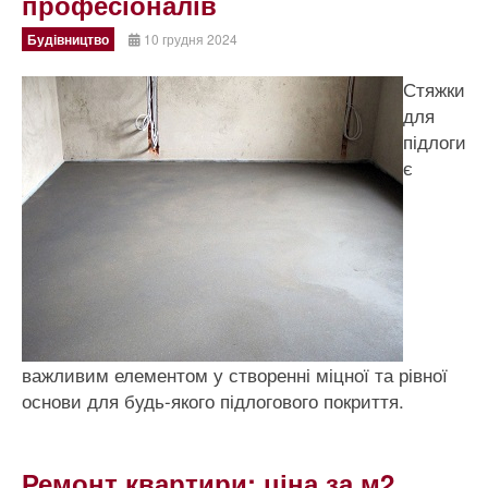
професіоналів
Будівництво
10 грудня 2024
Стяжки
для
підлоги
є
важливим елементом у створенні міцної та рівної
основи для будь-якого підлогового покриття.
Ремонт квартири: ціна за м2