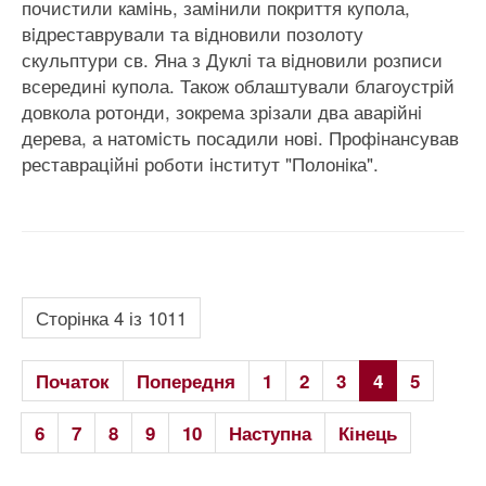
почистили камiнь, замiнили покриття купола,
вiдреставрували та вiдновили позолоту
скульптури св. Яна з Дуклi та вiдновили розписи
всерединi купола. Також облаштували благоустрiй
довкола ротонди, зокрема зрiзали два аварiйнi
дерева, а натомiсть посадили новi. Профiнансував
реставрацiйнi роботи iнститут "Полонiка".
Сторінка 4 із 1011
Початок
Попередня
1
2
3
4
5
6
7
8
9
10
Наступна
Кінець