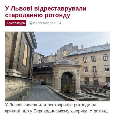
У Львовi вiдреставрували
стародавню ротонду
Архітектура
26 листопада 2024
У Львовi завершили реставрацiю ротонди на
криницi, що у Бернардинському дворику. У ротондi