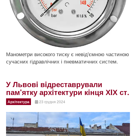
Манометри високого тиску є невід'ємною частиною
сучасних гідравлічних і пневматичних систем.
У Львовi вiдреставрували
пам'ятку архiтектури кiнця ХIХ ст.
Архітектура
23 грудня 2024