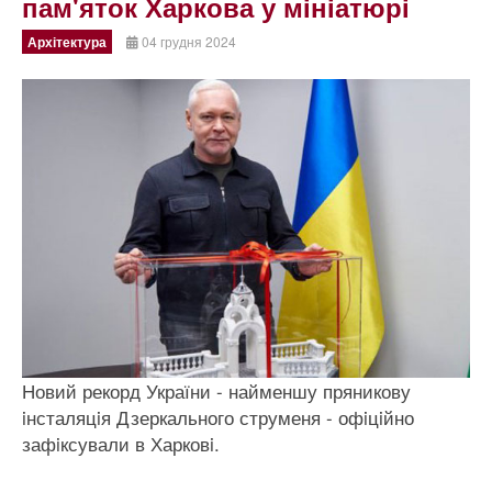
пам'яток Харкова у мiнiатюрi
Архітектура
04 грудня 2024
Новий рекорд України - найменшу пряникову
iнсталяцiя Дзеркального струменя - офiцiйно
зафiксували в Харковi.