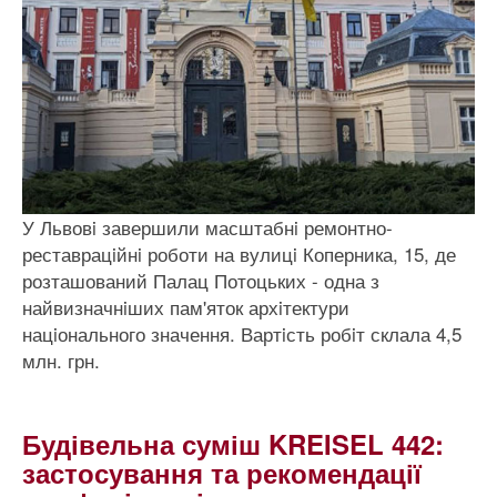
У Львовi завершили масштабнi ремонтно-
реставрацiйнi роботи на вулицi Коперника, 15, де
розташований Палац Потоцьких - одна з
найвизначнiших пам'яток архiтектури
нацiонального значення. Вартiсть робiт склала 4,5
млн. грн.
Будівельна суміш KREISEL 442:
застосування та рекомендації