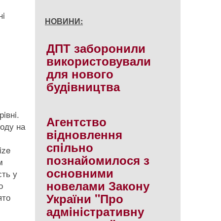
нi
НОВИНИ:
ДПТ заборонили
використовували
для нового
будiвництва
iвнi.
Агентство
оду на
вiдновлення
спiльно
ize
познайомилося з
м
основними
сть у
новелами Закону
о
України "Про
ято
адмiнiстративну