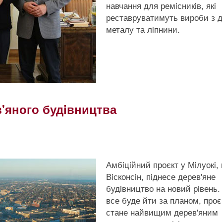
навчання для ремiсникiв, якi
реставруватимуть вироби з д
металу та лiпнини.
'яного будiвництва
Амбiцiйний проєкт у Мiлуокi,
Вiсконсiн, пiднесе дерев'яне
будiвництво на новий рiвень
все буде йти за планом, проє
стане найвищим дерев'яним