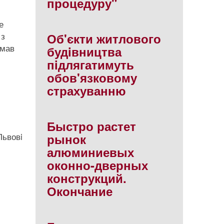
процедуру"
е
 з
Об'єкти житлового
имав
будiвництва
пiдлягатимуть
обов'язковому
страхуванню
Быстро растет
Львовi
рынок
алюминиевых
оконно-дверных
конструкций.
Окончание