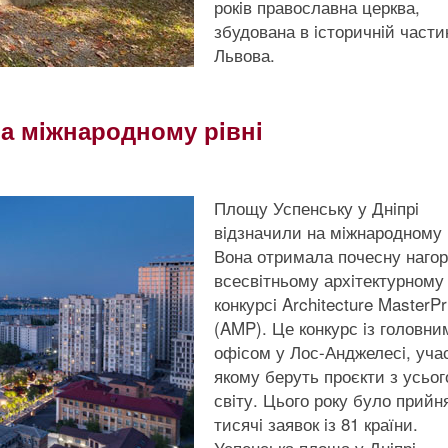
рокiв православна церква,
збудована в iсторичнiй части
Львова.
на мiжнародному рiвнi
Площу Успенську у Днiпрi
вiдзначили на мiжнародному р
Вона отримала почесну нагор
всесвiтньому архiтектурному
конкурсi Architecture MasterPr
(AMP). Це конкурс iз головни
офiсом у Лос-Анджелесi, уча
якому беруть проєкти з усьог
свiту. Цього року було прийн
тисячi заявок iз 81 країни.
Успенська площа у Днiпрi