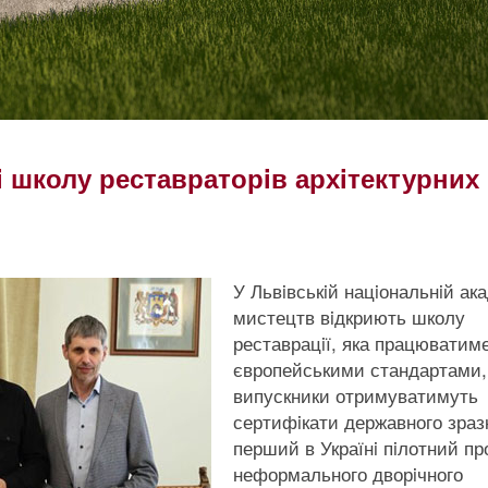
i школу реставраторiв архiтектурних
У Львiвськiй нацiональнiй ака
мистецтв вiдкриють школу
реставрацiї, яка працюватиме
європейськими стандартами,
випускники отримуватимуть
сертифiкати державного зраз
перший в Українi пiлотний пр
неформального дворiчного