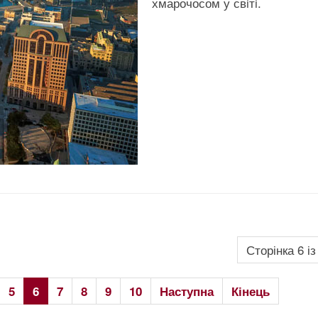
хмарочосом у свiтi.
Сторінка 6 із
5
6
7
8
9
10
Наступна
Кінець