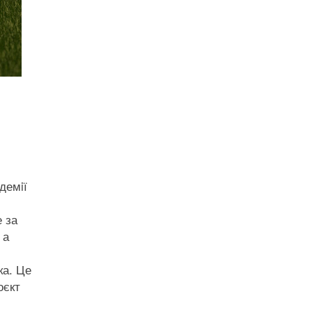
демiї
 за
 а
ка. Це
оєкт