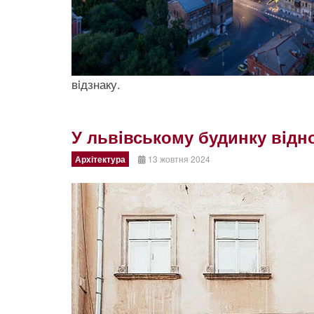
вiдзнаку.
У львiвському будинку вiдн
Архітектура
13 жовтня 2024