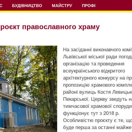
С
БУДІВНИЦТВО
МАЙСТРУ
ПРОФІ
проєкт православного храму
На засiданнi виконавчого комi
Львiвської мiської ради пого
органiзацiю та проведення
всеукраїнського вiдкритого
архiтектурного конкурсу на п
пропозицiю храмового компле
районi вулиць Костя Левицько
Пекарської. Церкву зведуть н
тимчасової храмової споруди
функцiонує тут з 2018 р.
Особливiстю проєкту є те, щ
буде перша за останнi майже