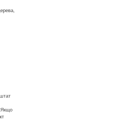
ерева,
 штат
. Якщо
кт