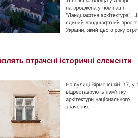
нагороджена у номiнацiї
"Ландшафтна архiтектура". Ц
єдиний ландшафтний проєкт
України, який цього року отр
овлять втраченi iсторичнi елементи
На вулицi Вiрменськiй, 17, у 
вiдреставрують пам'ятку
архiтектури нацiонального
значення.