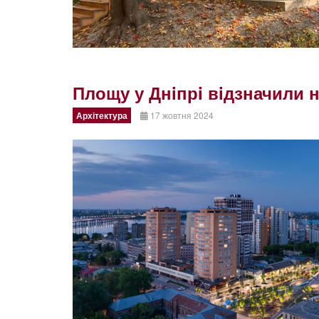
Площу у Днiпрi вiдзначили 
Архітектура
17 жовтня 2024