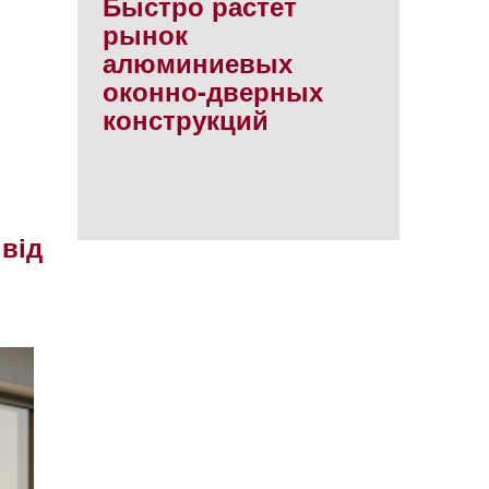
Быстро растет
рынок
алюминиевых
оконно-дверных
конструкций
 від