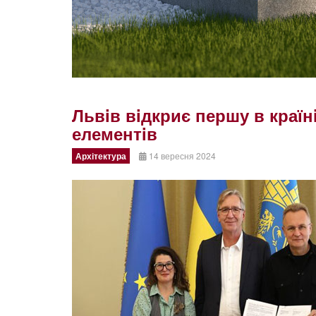
Львiв вiдкриє першу в країн
елементiв
Архітектура
14 вересня 2024