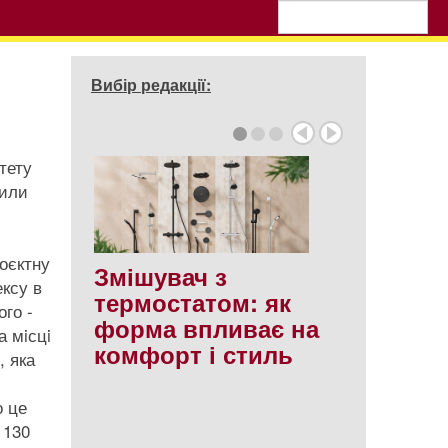
Вибір редакції:
тету
дили
роєктну
Змішувач з
ксу в
термостатом: як
го -
форма впливає на
а мiсцi
комфорт і стиль
, яка
о це
 130