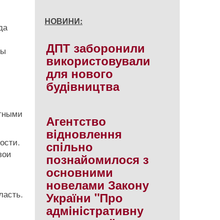
НОВИНИ:
да
ДПТ заборонили
бы
використовували
для нового
будiвництва
ютными
Агентство
вiдновлення
ости.
спiльно
вои
познайомилося з
основними
новелами Закону
ласть.
України "Про
адмiнiстративну