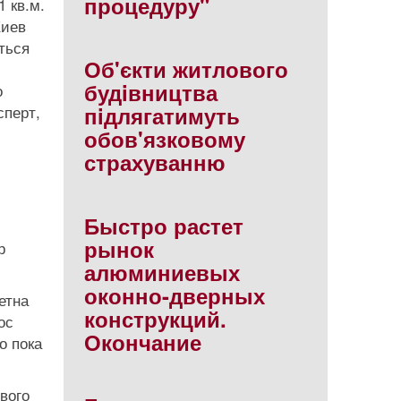
процедуру"
 кв.м.
Киев
ться
Об'єкти житлового
будiвництва
о
сперт,
пiдлягатимуть
обов'язковому
страхуванню
Быстро растет
рынок
р
алюминиевых
оконно-дверных
етна
конструкций.
ос
Окончание
о пока
вого