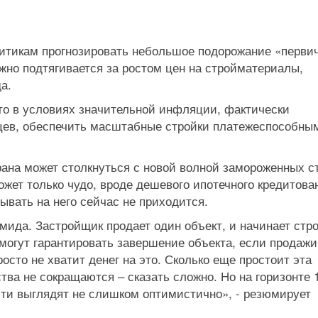
литикам прогнозировать небольшое подорожание «первич
жно подтягивается за ростом цен на стройматериалы,
а.
что в условиях значительной инфляции, фактически
цев, обеспечить масштабные стройки платежеспособны
рана может столкнуться с новой волной замороженных с
жет только чудо, вроде дешевого ипотечного кредитова
ывать на него сейчас не приходится.
мида. Застройщик продает один объект, и начинает стр
огут гарантировать завершение объекта, если продажи
осто не хватит денег на это. Сколько еще простоит эта
ва не сокращаются – сказать сложно. Но на горизонте 1
ти выглядят не слишком оптимистично», - резюмирует