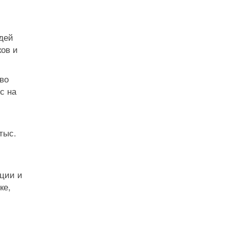
дей
ов и
во
с на
тыс.
нции и
ке,