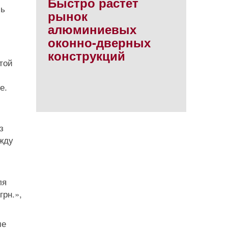
Быстро растет
сь
рынок
алюминиевых
оконно-дверных
конструкций
той
е.
з
жду
ля
грн.»,
ме