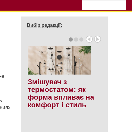
Вибір редакції:
не
Змішувач з
термостатом: як
форма впливає на
ь
комфорт і стиль
ениях