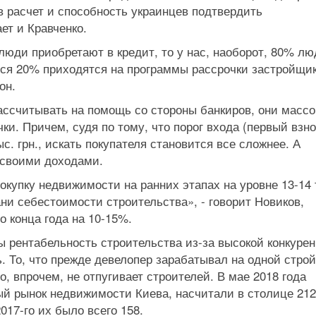
в расчет и способность украинцев подтвердить
ет и Кравченко.
юди приобретают в кредит, то у нас, наоборот, 80% лю
ся 20% приходятся на программы рассрочки застройщик
он.
ассчитывать на помощь со стороны банкиров, они массо
и. Причем, судя по тому, что порог входа (первый взно
с. грн., искать покупателя становится все сложнее. А
 своими доходами.
купку недвижимости на ранних этапах на уровне 13-14 
рани себестоимости строительства», - говорит Новиков,
о конца года на 10-15%.
ы рентабельность строительства из-за высокой конкуре
. То, что прежде девелопер зарабатывал на одной строй
о, впрочем, не отпугивает строителей. В мае 2018 года
ный рынок недвижимости Киева, насчитали в столице 212
017-го их было всего 158.