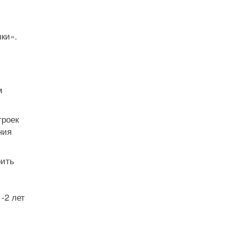
ки».
м
троек
ния
оить
-2 лет