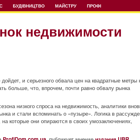
С
БУДІВНИЦТВО
МАЙСТРУ
ПРОФІ
ынок недвижимости
 дойдет, и серьезного обвала цен на квадратные метры 
ать больше, что, впрочем, почти равно обвалу рынка
езона низкого спроса на недвижимость, аналитики внов
рынка и стали вспоминать о «пузыре». Логика в рассужд
, на которые они опираются в своих умозаключениях,
а
, публикует мнение
,
ProfiDom.com.ua
издания UBR