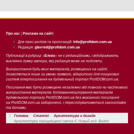
Про нас
|
Реклама на сайті
Для прес-релізів та пропозицій:
info@profidom.com.ua
Редакція:
glavred@profidom.com.ua
Публикації в рубриці «
» не є редакційними, і відображають
Блоги
виключно думку автора, яку редакція може не поділяти.
Використання будь-яких матеріалів, розміщених на сайті,
дозволяється лише за умови прямого, відкритого для пошукових
систем гіперпосилання на будівельний портал ProfiDOM.com.ua.
Посилання має бути розміщене незалежно від повного чи часткового
використання матеріалів. Копіювання/цитування матеріалів
будівельного порталу ProfiDOM.com.ua без вказаного посилання
на ProfiDOM.com.ua заборонено, і переслідуватиметься законодавчо
та ботами.
Головна
Статті
Архитектура и дизайн
Архитектура танцующего света-5. Новый год. Видео