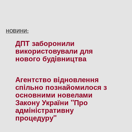
НОВИНИ:
ДПТ заборонили
використовували для
нового будiвництва
Агентство вiдновлення
спiльно познайомилося з
основними новелами
Закону України "Про
адмiнiстративну
процедуру"