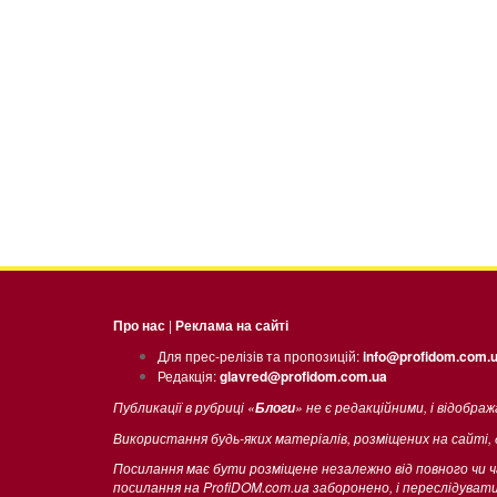
Про нас
|
Реклама на сайті
Для прес-релізів та пропозицій:
info@profidom.com.
Редакція:
glavred@profidom.com.ua
Публикації в рубриці «
» не є редакційними, і відобра
Блоги
Використання будь-яких матеріалів, розміщених на сайті,
Посилання має бути розміщене незалежно від повного чи 
посилання на ProfiDOM.com.ua заборонено, і переслідува