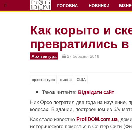
ГОЛОВНА
НОВИНКИ
БІЗНЕ
Как корыто и с
превратились в
Prev
Next
Архітектура
27 березня 2018
архитектура
жилье
США
Також читайте:
Відвідати сайт
Ник Орсо потратил два года на изучение, 
колесах. В здании, построенном из б/у мат
Как стало известно
, дом
ProfiDOM.com.ua
исторического поместья в Сентер Сити (Ф