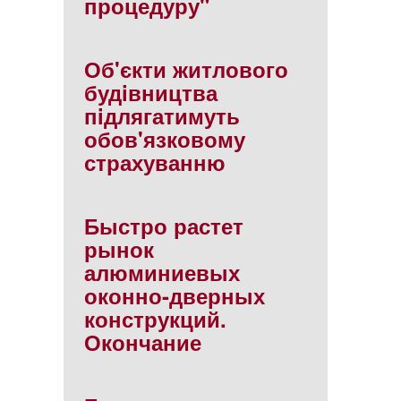
процедуру"
Об'єкти житлового
будiвництва
пiдлягатимуть
обов'язковому
страхуванню
Быстро растет
рынок
алюминиевых
оконно-дверных
конструкций.
Окончание