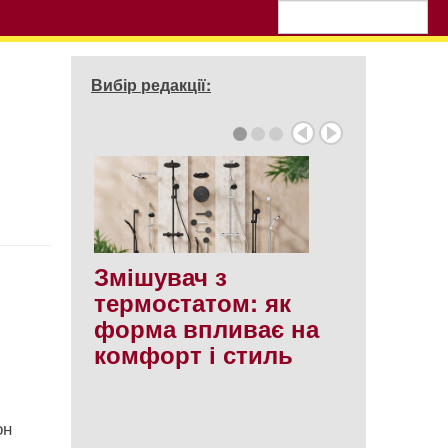
Вибір редакції:
Змішувач з
термостатом: як
форма впливає на
комфорт і стиль
он