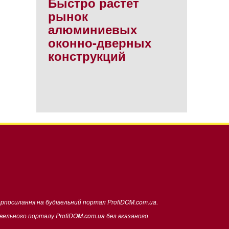
Быстро растет
рынок
алюминиевых
оконно-дверных
конструкций
ерпосилання на будівельний портал ProfiDOM.com.ua.
івельного порталу ProfiDOM.com.ua без вказаного