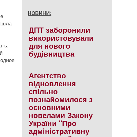
НОВИНИ:
ое
нашла
ДПТ заборонили
використовували
для нового
ать.
будiвництва
ой
бодное
Агентство
вiдновлення
спiльно
познайомилося з
основними
новелами Закону
України "Про
адмiнiстративну