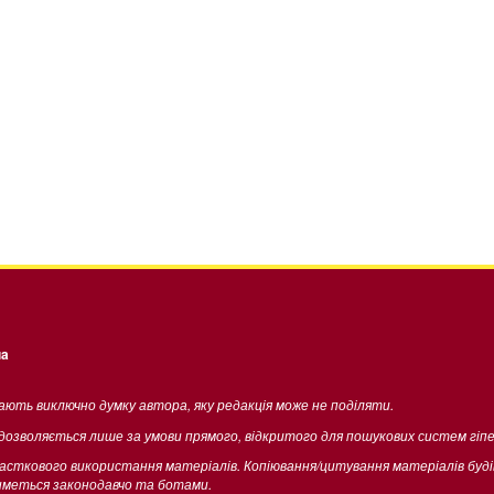
ua
жають виключно думку автора, яку редакція може не поділяти.
 дозволяється лише за умови прямого, відкритого для пошукових систем гіп
часткового використання матеріалів. Копіювання/цитування матеріалів буд
тиметься законодавчо та ботами.