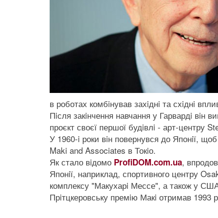
в роботах комбiнував захiднi та схiднi впли
Пiсля закiнчення навчання у Гарвардi вiн ви
проєкт своєї першої будiвлi - арт-центру St
У 1960-i роки вiн повернувся до Японiї, щ
Maki and Associates в Токiо.
Як стало вiдомо
, впродов
ProfiDOM.com.ua
Японiї, наприклад, спортивного центру Osaka
комплексу "Макухарi Мессе", а також у США
Прiтцкеровську премiю Макi отримав 1993 р.