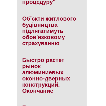
процедуру"
Об'єкти житлового
будiвництва
пiдлягатимуть
обов'язковому
страхуванню
Быстро растет
рынок
алюминиевых
оконно-дверных
конструкций.
Окончание