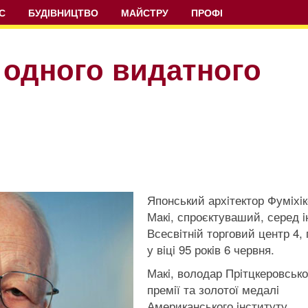
С
БУДІВНИЦТВО
МАЙСТРУ
ПРОФІ
 одного видатного
Японський архiтектор Фумiхiк
Мaкi, спроєктуваший, серед i
Всесвiтнiй торговий центр 4,
у вiцi 95 рокiв 6 червня.
Макi, володар Прiтцкеровсько
премiї та золотої медалi
Американського iнституту