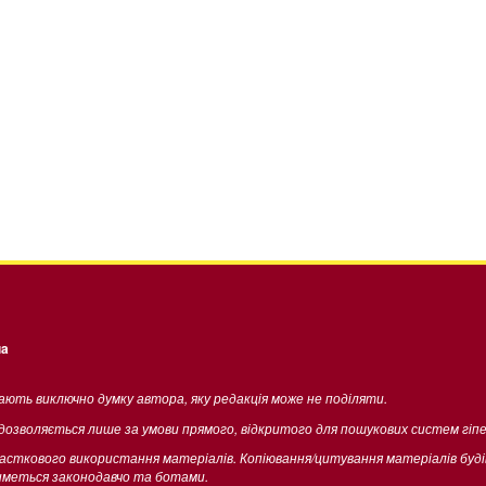
ua
жають виключно думку автора, яку редакція може не поділяти.
 дозволяється лише за умови прямого, відкритого для пошукових систем гіп
часткового використання матеріалів. Копіювання/цитування матеріалів буд
тиметься законодавчо та ботами.