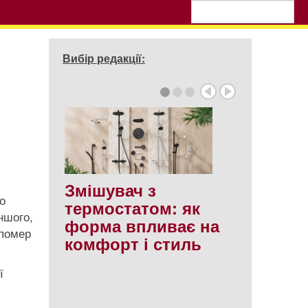
Вибір редакції:
Змішувач з
о
термостатом: як
ншого,
форма впливає на
 помер
комфорт і стиль
ї