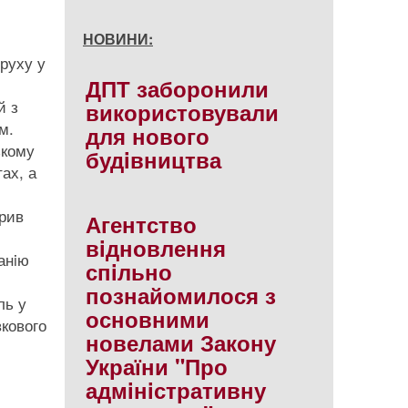
НОВИНИ:
 руху у
ДПТ заборонили
й з
використовували
м.
для нового
ькому
будiвництва
ах, а
орив
Агентство
вiдновлення
анiю
спiльно
познайомилося з
ль у
основними
вкового
новелами Закону
України "Про
адмiнiстративну