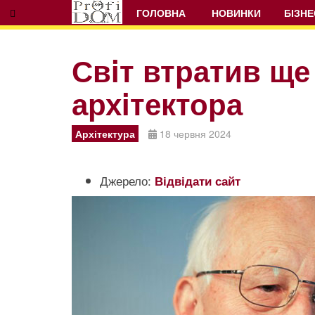
ГОЛОВНА
НОВИНКИ
БІЗНЕ
Свiт втратив ще
архiтектора
Prev
Next
Архітектура
18 червня 2024
Джерело:
Відвідати сайт