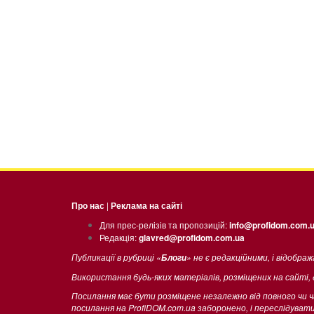
Про нас
|
Реклама на сайті
Для прес-релізів та пропозицій:
info@profidom.com.
Редакція:
glavred@profidom.com.ua
Публикації в рубриці «
» не є редакційними, і відобра
Блоги
Використання будь-яких матеріалів, розміщених на сайті,
Посилання має бути розміщене незалежно від повного чи 
посилання на ProfiDOM.com.ua заборонено, і переслідува