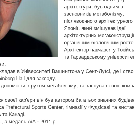
архiтектури, був одним з
засновникiв метаболiзму,
пiслявоєнного архiтектурного
Японiї, який змiшував iдеї
архiтектурних мегаконструкцi
органiчним бiологiчним росто
Архiтектор навчався у Токiйс
та Гарвардському унiверситет
ви.
кладав в Унiверситетi Вашингтона у Сент-Луїсi, де i ств
einberg Hall для закладу.
об допомогти з рухом метаболiзму, та заснував свою комп
ж своєї кар'єри вiн був автором багатьох значних будiве
 Prefectural Sports Center, гiмназiї у Фудзiсавi та виста
 та Канадi.
, а медаль АiА - 2011 р.