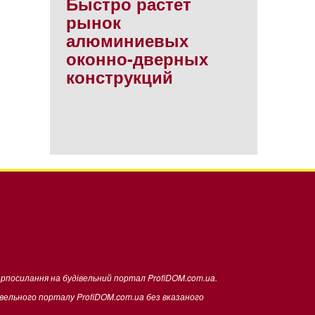
Быстро растет
рынок
алюминиевых
оконно-дверных
конструкций
ерпосилання на будівельний портал ProfiDOM.com.ua.
івельного порталу ProfiDOM.com.ua без вказаного