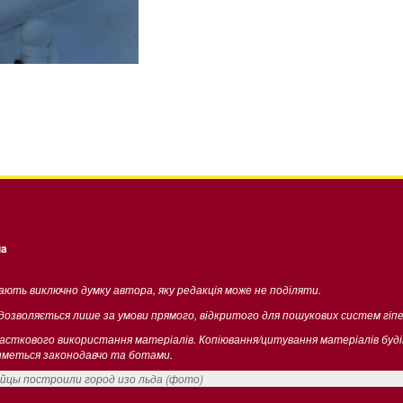
ua
жають виключно думку автора, яку редакція може не поділяти.
 дозволяється лише за умови прямого, відкритого для пошукових систем гіп
часткового використання матеріалів. Копіювання/цитування матеріалів буд
тиметься законодавчо та ботами.
йцы построили город изо льда (фото)