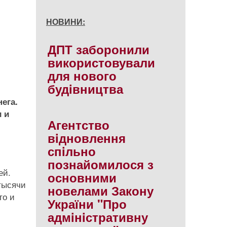
НОВИНИ:
ДПТ заборонили
використовували
для нового
будiвництва
ега.
 и
Агентство
вiдновлення
спiльно
познайомилося з
ей.
основними
 тысячи
новелами Закону
то и
України "Про
адмiнiстративну