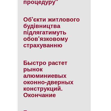
процедуру"
Об'єкти житлового
будiвництва
пiдлягатимуть
обов'язковому
страхуванню
Быстро растет
рынок
алюминиевых
оконно-дверных
конструкций.
Окончание