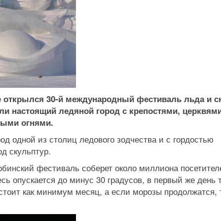
ае открылся 30-й международный фестиваль льда и сн
ели настоящий ледяной город с крепостями, церквями
ными огнями.
од одной из столиц ледового зодчества и с гордостью
д скульптур.
арбинский фестиваль соберет около миллиона посетител
есь опускается до минус 30 градусов, в первый же день
стоит как минимум месяц, а если морозы продолжатся, 