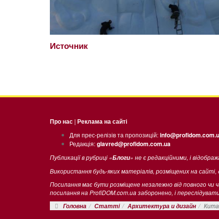
Источник
Про нас
|
Реклама на сайті
Для прес-релізів та пропозицій:
info@profidom.com.
Редакція:
glavred@profidom.com.ua
Публикації в рубриці «
» не є редакційними, і відобра
Блоги
Використання будь-яких матеріалів, розміщених на сайті,
Посилання має бути розміщене незалежно від повного чи 
посилання на ProfiDOM.com.ua заборонено, і переслідува
Кита
Головна
Статті
Архитектура и дизайн