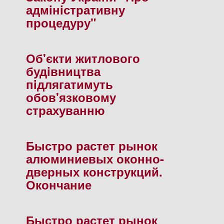
адмiнiстративну
процедуру"
Об'єкти житлового
будiвництва
пiдлягатимуть
обов'язковому
страхуванню
Быстро растет рынок
алюминиевых оконно-
дверных конструкций.
Окончание
Быстро растет рынок