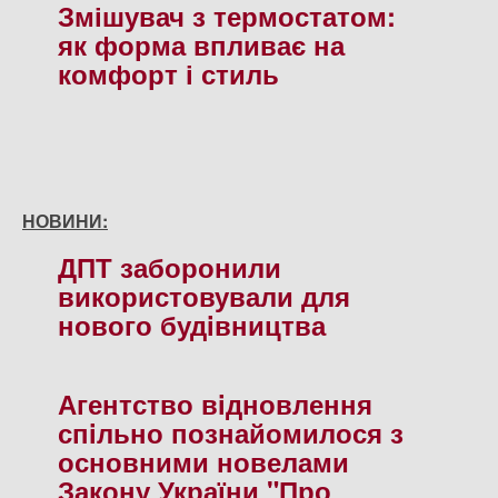
Змішувач з термостатом:
як форма впливає на
комфорт і стиль
НОВИНИ:
ДПТ заборонили
використовували для
нового будiвництва
Агентство вiдновлення
спiльно познайомилося з
основними новелами
Закону України "Про