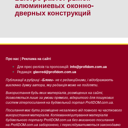
алюминиевых оконно-
дверных конструкций
Про нас
|
Реклама на сайті
Для прес-релізів та пропозицій:
info@profidom.com.ua
Редакція:
glavred@profidom.com.ua
Публикації в рубриці «
» не є редакційними, і відображають
Блоги
виключно думку автора, яку редакція може не поділяти.
Використання будь-яких матеріалів, розміщених на сайті,
дозволяється лише за умови прямого, відкритого для пошукових
систем гіперпосилання на будівельний портал ProfiDOM.com.ua.
Посилання має бути розміщене незалежно від повного чи часткового
використання матеріалів. Копіювання/цитування матеріалів
будівельного порталу ProfiDOM.com.ua без вказаного посилання
на ProfiDOM.com.ua заборонено, і переслідуватиметься законодавчо