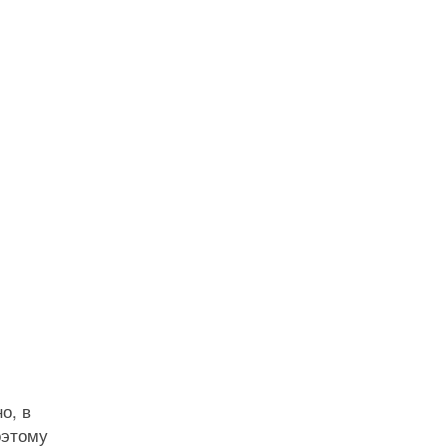
о, в
оэтому