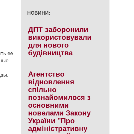
НОВИНИ:
ДПТ заборонили
я
використовували
для нового
будiвництва
ить её
ьные
Агентство
оды.
вiдновлення
спiльно
познайомилося з
основними
новелами Закону
України "Про
адмiнiстративну