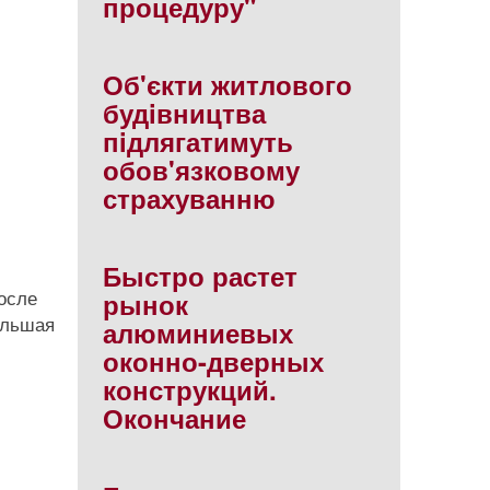
процедуру"
Об'єкти житлового
будiвництва
пiдлягатимуть
обов'язковому
страхуванню
Быстро растет
осле
рынок
ольшая
алюминиевых
оконно-дверных
конструкций.
Окончание