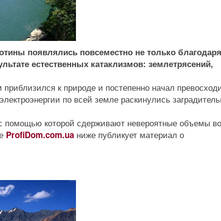
лотины появлялись повсеместно не только благодар
ультате естественных катаклизмов: землетрясений,
м приблизился к природе и постепенно начал превосход
электроэнергии по всей земле раскинулись заградител
 с помощью которой сдерживают невероятные объемы в
ве
ниже публикует материал о
ProfiDom.com.ua