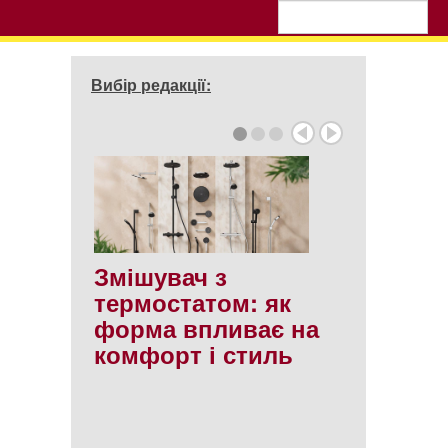
Вибір редакції:
Змішувач з
термостатом: як
форма впливає на
комфорт і стиль