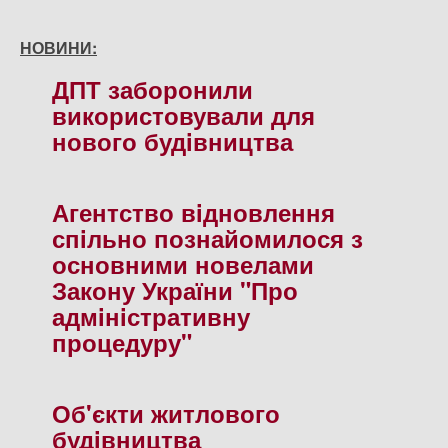
НОВИНИ:
ДПТ заборонили
використовували для
нового будiвництва
Агентство вiдновлення
спiльно познайомилося з
основними новелами
Закону України "Про
адмiнiстративну
процедуру"
Об'єкти житлового
будiвництва