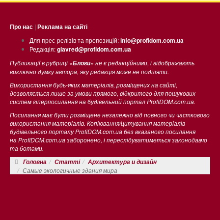
Про нас
|
Реклама на сайті
Для прес-релізів та пропозицій:
info@profidom.com.ua
Редакція:
glavred@profidom.com.ua
Публикації в рубриці «
» не є редакційними, і відображають
Блоги
виключно думку автора, яку редакція може не поділяти.
Використання будь-яких матеріалів, розміщених на сайті,
дозволяється лише за умови прямого, відкритого для пошукових
систем гіперпосилання на будівельний портал ProfiDOM.com.ua.
Посилання має бути розміщене незалежно від повного чи часткового
використання матеріалів. Копіювання/цитування матеріалів
будівельного порталу ProfiDOM.com.ua без вказаного посилання
на ProfiDOM.com.ua заборонено, і переслідуватиметься законодавчо
та ботами.
Головна
Статті
Архитектура и дизайн
Самые экологичные здания мира