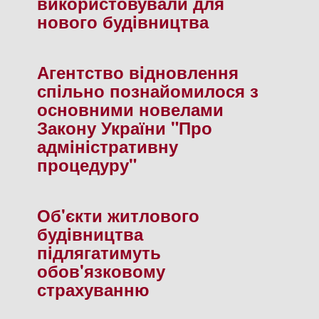
використовували для
нового будiвництва
Агентство вiдновлення
спiльно познайомилося з
основними новелами
Закону України "Про
адмiнiстративну
процедуру"
Об'єкти житлового
будiвництва
пiдлягатимуть
обов'язковому
страхуванню