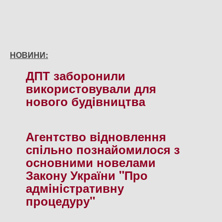
НОВИНИ:
ДПТ заборонили
використовували для
нового будiвництва
Агентство вiдновлення
спiльно познайомилося з
основними новелами
Закону України "Про
адмiнiстративну
процедуру"