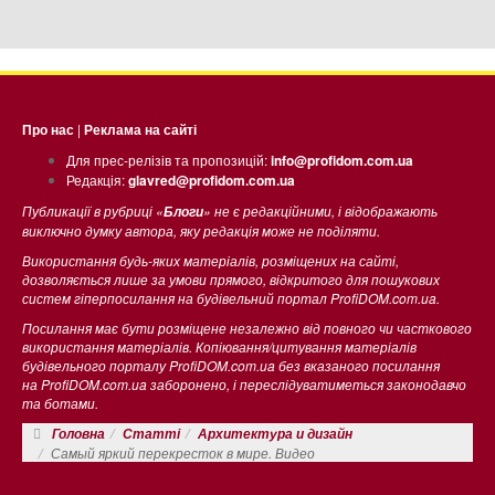
Про нас
|
Реклама на сайті
Для прес-релізів та пропозицій:
info@profidom.com.ua
Редакція:
glavred@profidom.com.ua
Публикації в рубриці «
» не є редакційними, і відображають
Блоги
виключно думку автора, яку редакція може не поділяти.
Використання будь-яких матеріалів, розміщених на сайті,
дозволяється лише за умови прямого, відкритого для пошукових
систем гіперпосилання на будівельний портал ProfiDOM.com.ua.
Посилання має бути розміщене незалежно від повного чи часткового
використання матеріалів. Копіювання/цитування матеріалів
будівельного порталу ProfiDOM.com.ua без вказаного посилання
на ProfiDOM.com.ua заборонено, і переслідуватиметься законодавчо
та ботами.
Головна
Статті
Архитектура и дизайн
Самый яркий перекресток в мире. Видео