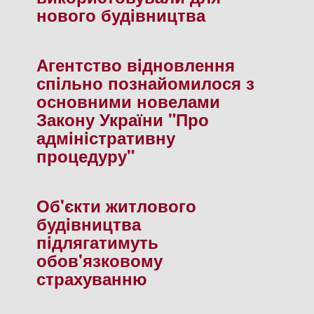
нового будiвництва
Агентство вiдновлення
спiльно познайомилося з
основними новелами
Закону України "Про
адмiнiстративну
процедуру"
Об'єкти житлового
будiвництва
пiдлягатимуть
обов'язковому
страхуванню