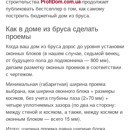
строительства
продолжает
ProfiDom.com.ua
публиковать бестселлер о том, как самому
построить бюджетный дом из бруса.
Как в доме из бруса сделать
проемы
Когда ваш дом из бруса дорос до уровня установки
оконных блоков (в нашем случае, седьмой венец,
от будущего пола до подоконника — 800 мм),
делаем разметку оконных проемов в соответствии
с чертежом.
Минимальная (габаритная) ширина проема
выбрана, как ширина оконного блока + размеры
косяков, без учета глубины паза (2×70 мм) +
четыре уплотняемых зазора (по два на сторону:
между стеной и косяком, а также, между косяком и
оконным блоком — всего 15 мм).
Итого: ширина проема равна ширине блока