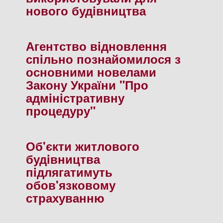
нового будiвництва
Агентство вiдновлення
спiльно познайомилося з
основними новелами
Закону України "Про
адмiнiстративну
процедуру"
Об'єкти житлового
будiвництва
пiдлягатимуть
обов'язковому
страхуванню