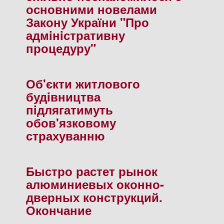
основними новелами
Закону України "Про
адмiнiстративну
процедуру"
Об'єкти житлового
будiвництва
пiдлягатимуть
обов'язковому
страхуванню
Быстро растет рынок
алюминиевых оконно-
дверных конструкций.
Окончание