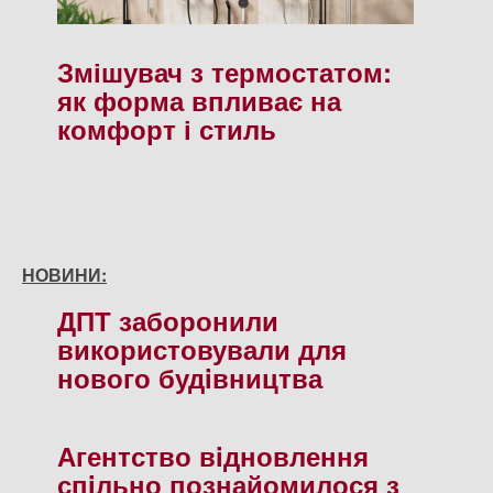
Змішувач з термостатом:
як форма впливає на
комфорт і стиль
НОВИНИ:
ДПТ заборонили
використовували для
нового будiвництва
Агентство вiдновлення
спiльно познайомилося з