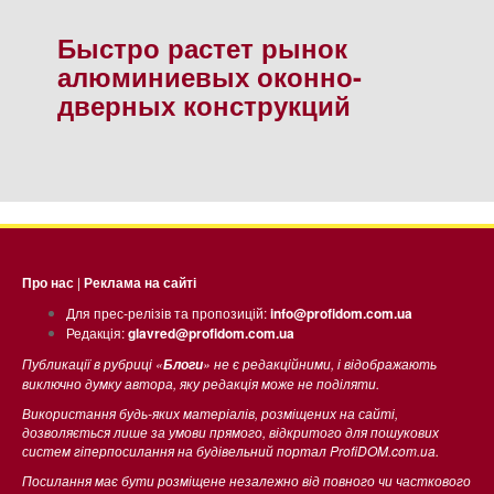
Быстро растет рынок
алюминиевых оконно-
дверных конструкций
Про нас
|
Реклама на сайті
Для прес-релізів та пропозицій:
info@profidom.com.ua
Редакція:
glavred@profidom.com.ua
Публикації в рубриці «
» не є редакційними, і відображають
Блоги
виключно думку автора, яку редакція може не поділяти.
Використання будь-яких матеріалів, розміщених на сайті,
дозволяється лише за умови прямого, відкритого для пошукових
систем гіперпосилання на будівельний портал ProfiDOM.com.ua.
Посилання має бути розміщене незалежно від повного чи часткового