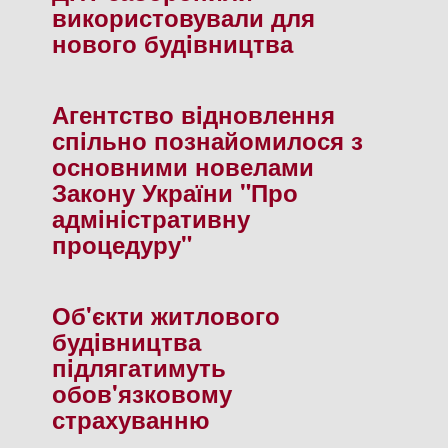
використовували для
нового будiвництва
Агентство вiдновлення
спiльно познайомилося з
основними новелами
Закону України "Про
адмiнiстративну
процедуру"
Об'єкти житлового
будiвництва
пiдлягатимуть
обов'язковому
страхуванню