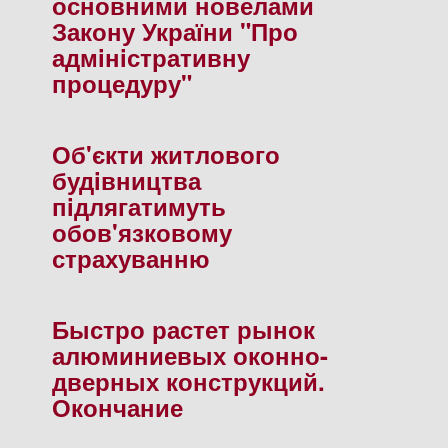
основними новелами
Закону України "Про
адмiнiстративну
процедуру"
Об'єкти житлового
будiвництва
пiдлягатимуть
обов'язковому
страхуванню
Быстро растет рынок
алюминиевых оконно-
дверных конструкций.
Окончание