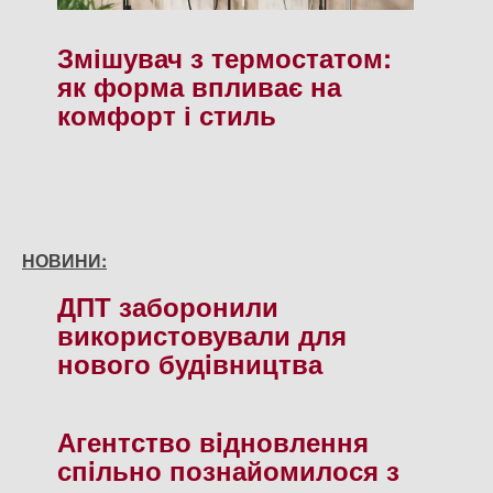
Змішувач з термостатом:
як форма впливає на
комфорт і стиль
НОВИНИ:
ДПТ заборонили
використовували для
нового будiвництва
Агентство вiдновлення
спiльно познайомилося з