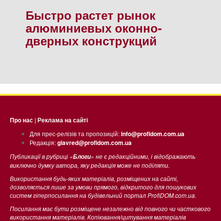
Быстро растет рынок
алюминиевых оконно-
дверных конструкций
Про нас
|
Реклама на сайті
Для прес-релізів та пропозицій:
info@profidom.com.ua
Редакція:
glavred@profidom.com.ua
Публикації в рубриці «
» не є редакційними, і відображають
Блоги
виключно думку автора, яку редакція може не поділяти.
Використання будь-яких матеріалів, розміщених на сайті,
дозволяється лише за умови прямого, відкритого для пошукових
систем гіперпосилання на будівельний портал ProfiDOM.com.ua.
Посилання має бути розміщене незалежно від повного чи часткового
використання матеріалів. Копіювання/цитування матеріалів