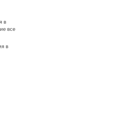
я в
ие все
ия в