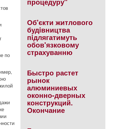
процедуру"
стов
Об'єкти житлового
и
будiвництва
пiдлягатимуть
т
обов'язковому
страхуванню
е по
Быстро растет
имер,
жно
рынок
 жилой
алюминиевых
оконно-дверных
конструкций.
одажи
Окончание
же
нии
енности