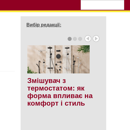
Вибір редакції:
Змішувач з
термостатом: як
форма впливає на
комфорт і стиль