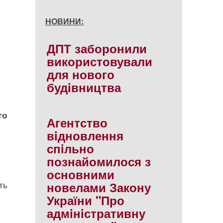
НОВИНИ:
ДПТ заборонили
використовували
для нового
будiвництва
го
Агентство
вiдновлення
спiльно
познайомилося з
основними
ть
новелами Закону
України "Про
адмiнiстративну