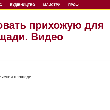
С
БУДІВНИЦТВО
МАЙСТРУ
ПРОФІ
овать прихожую для
щади. Видео