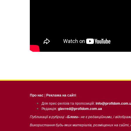
Про нас
|
Реклама на сайті
Для прес-релізів та пропозицій:
info@profidom.com.
Редакція:
glavred@profidom.com.ua
Публикації в рубриці «
» не є редакційними, і відобра
Блоги
Використання будь-яких матеріалів, розміщених на сайті,