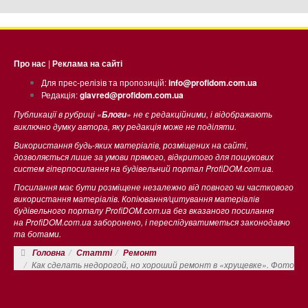
Про нас
|
Реклама на сайті
Для прес-релізів та пропозицій:
info@profidom.com.ua
Редакція:
glavred@profidom.com.ua
Публикації в рубриці «
» не є редакційними, і відображають
Блоги
виключно думку автора, яку редакція може не поділяти.
Використання будь-яких матеріалів, розміщених на сайті,
дозволяється лише за умови прямого, відкритого для пошукових
систем гіперпосилання на будівельний портал ProfiDOM.com.ua.
Посилання має бути розміщене незалежно від повного чи часткового
використання матеріалів. Копіювання/цитування матеріалів
будівельного порталу ProfiDOM.com.ua без вказаного посилання
на ProfiDOM.com.ua заборонено, і переслідуватиметься законодавчо
та ботами.
Головна
Статті
Ремонт
Как сделать недорогой, но хороший ремонт в «хрущевке». Фото