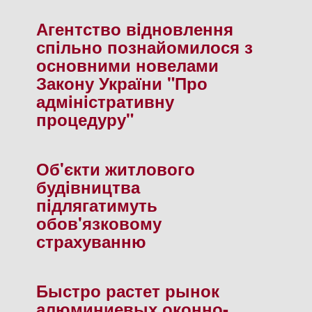
Агентство вiдновлення
спiльно познайомилося з
основними новелами
Закону України "Про
адмiнiстративну
процедуру"
Об'єкти житлового
будiвництва
пiдлягатимуть
обов'язковому
страхуванню
Быстро растет рынок
алюминиевых оконно-