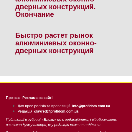
дверных конструкций.
Окончание
Быстро растет рынок
алюминиевых оконно-
дверных конструкций
Про нас
|
Реклама на сайті
Для прес-релізів та пропозицій:
info@profidom.com.ua
Редакція:
glavred@profidom.com.ua
Публикації в рубриці «
» не є редакційними, і відображають
Блоги
виключно думку автора, яку редакція може не поділяти.