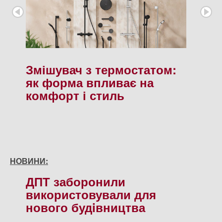
Змішувач з термостатом:
як форма впливає на
комфорт і стиль
НОВИНИ:
ДПТ заборонили
використовували для
нового будiвництва